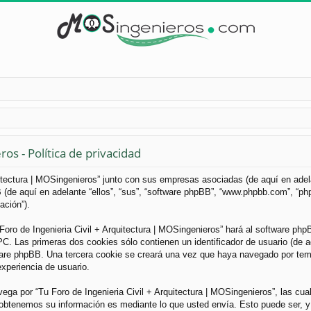
os - Política de privacidad
uitectura | MOSingenieros” junto con sus empresas asociadas (de aquí en adelan
B (de aquí en adelante “ellos”, “sus”, “software phpBB”, “www.phpbb.com”, “
ación”).
Foro de Ingenieria Civil + Arquitectura | MOSingenieros” hará al software ph
. Las primeras dos cookies sólo contienen un identificador de usuario (de aqu
ware phpBB. Una tercera cookie se creará una vez que haya navegado por tema
experiencia de usuario.
a por “Tu Foro de Ingenieria Civil + Arquitectura | MOSingenieros”, las cua
obtenemos su información es mediante lo que usted envía. Esto puede ser, y