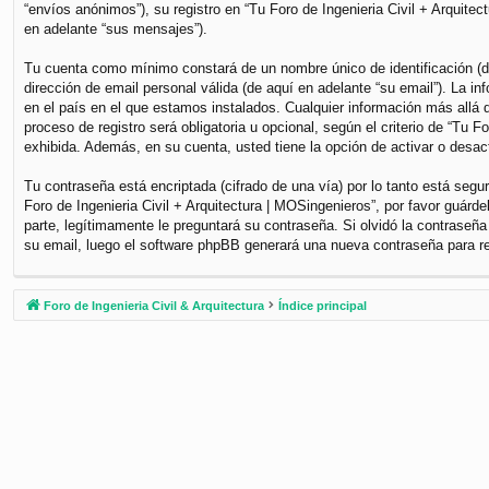
“envíos anónimos”), su registro en “Tu Foro de Ingenieria Civil + Arquite
en adelante “sus mensajes”).
Tu cuenta como mínimo constará de un nombre único de identificación (de
dirección de email personal válida (de aquí en adelante “su email”). La i
en el país en el que estamos instalados. Cualquier información más allá d
proceso de registro será obligatoria u opcional, según el criterio de “Tu 
exhibida. Además, en su cuenta, usted tiene la opción de activar o desa
Tu contraseña está encriptada (cifrado de una vía) por lo tanto está se
Foro de Ingenieria Civil + Arquitectura | MOSingenieros”, por favor guár
parte, legítimamente le preguntará su contraseña. Si olvidó la contraseña
su email, luego el software phpBB generará una nueva contraseña para r
Foro de Ingenieria Civil & Arquitectura
Índice principal