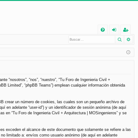
E
Buscar
Bú
FA
de
eg
Q
nt
ist
ifi
ra
ca
rs
rs
e
te “nosotros”, “nos”, “nuestro”, “Tu Foro de Ingenieria Civil +
phpBB Limited”, “phpBB Teams”) emplean cualquier información obtenida
e
pBB crear un número de cookies, las cuales son un pequeño archivo de
í en adelante “user-id”) y un identificador de sesión anónima (de aquí
s en “Tu Foro de Ingenieria Civil + Arquitectura | MOSingenieros” y se
les exceden el alcance de este documento que solamente se refiere a las
 no limitado a: envíos como usuario anónimo (de aquí en adelante