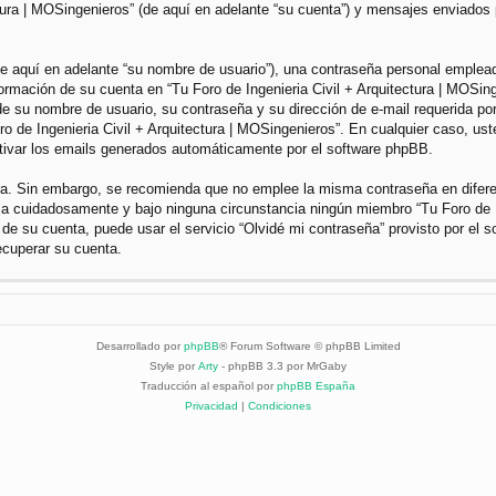
ctura | MOSingenieros” (de aquí en adelante “su cuenta”) y mensajes enviados 
 aquí en adelante “su nombre de usuario”), una contraseña personal empleada 
nformación de su cuenta en “Tu Foro de Ingenieria Civil + Arquitectura | MOSin
e su nombre de usuario, su contraseña y su dirección de e-mail requerida por 
Foro de Ingenieria Civil + Arquitectura | MOSingenieros”. En cualquier caso, u
ctivar los emails generados automáticamente por el software phpBB.
gura. Sin embargo, se recomienda que no emplee la misma contraseña en difer
dela cuidadosamente y bajo ninguna circunstancia ningún miembro “Tu Foro de I
 de su cuenta, puede usar el servicio “Olvidé mi contraseña” provisto por el 
ecuperar su cuenta.
Desarrollado por
phpBB
® Forum Software © phpBB Limited
Style por
Arty
- phpBB 3.3 por MrGaby
Traducción al español por
phpBB España
Privacidad
|
Condiciones