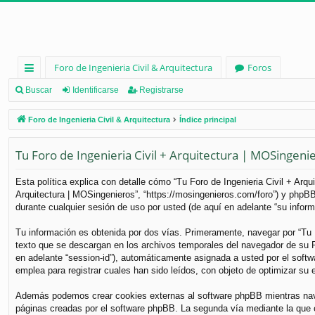
Foro de Ingenieria Civil & Arquitectura
Foros
nl
Buscar
Identificarse
Registrarse
ac
Foro de Ingenieria Civil & Arquitectura
Índice principal
es
Tu Foro de Ingenieria Civil + Arquitectura | MOSingenier
rá
pi
Esta política explica con detalle cómo “Tu Foro de Ingenieria Civil + Arq
Arquitectura | MOSingenieros”, “https://mosingenieros.com/foro”) y phpB
d
durante cualquier sesión de uso por usted (de aquí en adelante “su inform
os
Tu información es obtenida por dos vías. Primeramente, navegar por “Tu 
texto que se descargan en los archivos temporales del navegador de su PC
en adelante “session-id”), automáticamente asignada a usted por el soft
emplea para registrar cuales han sido leídos, con objeto de optimizar su 
Además podemos crear cookies externas al software phpBB mientras naveg
páginas creadas por el software phpBB. La segunda vía mediante la que 