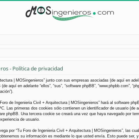
os - Política de privacidad
uitectura | MOSingenieros” junto con sus empresas asociadas (de aquí en adelan
B (de aquí en adelante “ellos”, “sus”, “software phpBB”, “www.phpbb.com”, “
ación”).
Foro de Ingenieria Civil + Arquitectura | MOSingenieros” hará al software ph
. Las primeras dos cookies sólo contienen un identificador de usuario (de aqu
ware phpBB. Una tercera cookie se creará una vez que haya navegado por tema
experiencia de usuario.
a por “Tu Foro de Ingenieria Civil + Arquitectura | MOSingenieros”, las cua
obtenemos su información es mediante lo que usted envía. Esto puede ser, y