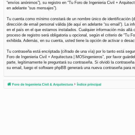
“envíos anónimos”), su registro en “Tu Foro de Ingenieria Civil + Arquite
en adelante “sus mensajes”).
Tu cuenta como mínimo constará de un nombre único de identificación (de
dirección de email personal válida (de aquí en adelante “su email”). La i
en el país en el que estamos instalados. Cualquier información más allá d
proceso de registro será obligatoria u opcional, según el criterio de “Tu 
exhibida. Además, en su cuenta, usted tiene la opción de activar o desa
Tu contraseña está encriptada (cifrado de una vía) por lo tanto está se
Foro de Ingenieria Civil + Arquitectura | MOSingenieros”, por favor guár
parte, legítimamente le preguntará su contraseña. Si olvidó la contraseña
su email, luego el software phpBB generará una nueva contraseña para r
Foro de Ingenieria Civil & Arquitectura
Índice principal