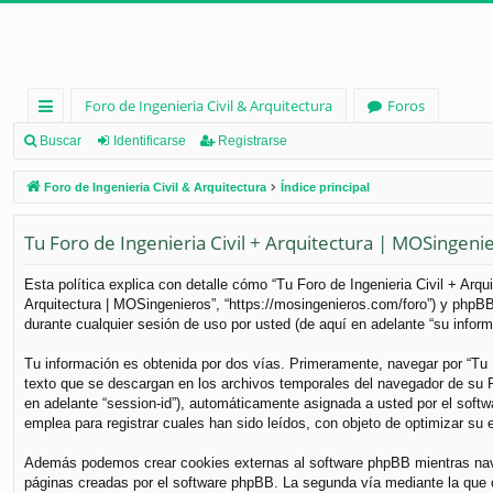
Foro de Ingenieria Civil & Arquitectura
Foros
nl
Buscar
Identificarse
Registrarse
ac
Foro de Ingenieria Civil & Arquitectura
Índice principal
es
Tu Foro de Ingenieria Civil + Arquitectura | MOSingenier
rá
pi
Esta política explica con detalle cómo “Tu Foro de Ingenieria Civil + Arq
Arquitectura | MOSingenieros”, “https://mosingenieros.com/foro”) y phpB
d
durante cualquier sesión de uso por usted (de aquí en adelante “su inform
os
Tu información es obtenida por dos vías. Primeramente, navegar por “Tu 
texto que se descargan en los archivos temporales del navegador de su PC
en adelante “session-id”), automáticamente asignada a usted por el soft
emplea para registrar cuales han sido leídos, con objeto de optimizar su 
Además podemos crear cookies externas al software phpBB mientras naveg
páginas creadas por el software phpBB. La segunda vía mediante la que 