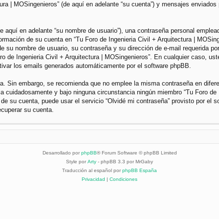
ctura | MOSingenieros” (de aquí en adelante “su cuenta”) y mensajes enviados 
 aquí en adelante “su nombre de usuario”), una contraseña personal empleada 
nformación de su cuenta en “Tu Foro de Ingenieria Civil + Arquitectura | MOSin
e su nombre de usuario, su contraseña y su dirección de e-mail requerida por 
Foro de Ingenieria Civil + Arquitectura | MOSingenieros”. En cualquier caso, u
ctivar los emails generados automáticamente por el software phpBB.
gura. Sin embargo, se recomienda que no emplee la misma contraseña en difer
dela cuidadosamente y bajo ninguna circunstancia ningún miembro “Tu Foro de I
 de su cuenta, puede usar el servicio “Olvidé mi contraseña” provisto por el 
ecuperar su cuenta.
Desarrollado por
phpBB
® Forum Software © phpBB Limited
Style por
Arty
- phpBB 3.3 por MrGaby
Traducción al español por
phpBB España
Privacidad
|
Condiciones