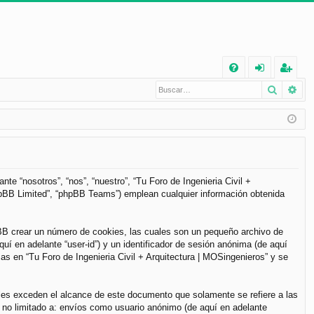
E
Buscar
Bú
FA
de
eg
Q
nt
ist
ifi
ra
ca
rs
rs
e
te “nosotros”, “nos”, “nuestro”, “Tu Foro de Ingenieria Civil +
phpBB Limited”, “phpBB Teams”) emplean cualquier información obtenida
e
pBB crear un número de cookies, las cuales son un pequeño archivo de
í en adelante “user-id”) y un identificador de sesión anónima (de aquí
s en “Tu Foro de Ingenieria Civil + Arquitectura | MOSingenieros” y se
les exceden el alcance de este documento que solamente se refiere a las
 no limitado a: envíos como usuario anónimo (de aquí en adelante