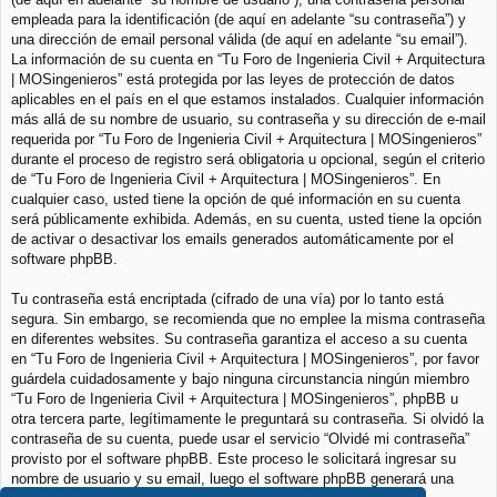
empleada para la identificación (de aquí en adelante “su contraseña”) y
una dirección de email personal válida (de aquí en adelante “su email”).
La información de su cuenta en “Tu Foro de Ingenieria Civil + Arquitectura
| MOSingenieros” está protegida por las leyes de protección de datos
aplicables en el país en el que estamos instalados. Cualquier información
más allá de su nombre de usuario, su contraseña y su dirección de e-mail
requerida por “Tu Foro de Ingenieria Civil + Arquitectura | MOSingenieros”
durante el proceso de registro será obligatoria u opcional, según el criterio
de “Tu Foro de Ingenieria Civil + Arquitectura | MOSingenieros”. En
cualquier caso, usted tiene la opción de qué información en su cuenta
será públicamente exhibida. Además, en su cuenta, usted tiene la opción
de activar o desactivar los emails generados automáticamente por el
software phpBB.
Tu contraseña está encriptada (cifrado de una vía) por lo tanto está
segura. Sin embargo, se recomienda que no emplee la misma contraseña
en diferentes websites. Su contraseña garantiza el acceso a su cuenta
en “Tu Foro de Ingenieria Civil + Arquitectura | MOSingenieros”, por favor
guárdela cuidadosamente y bajo ninguna circunstancia ningún miembro
“Tu Foro de Ingenieria Civil + Arquitectura | MOSingenieros”, phpBB u
otra tercera parte, legítimamente le preguntará su contraseña. Si olvidó la
contraseña de su cuenta, puede usar el servicio “Olvidé mi contraseña”
provisto por el software phpBB. Este proceso le solicitará ingresar su
nombre de usuario y su email, luego el software phpBB generará una