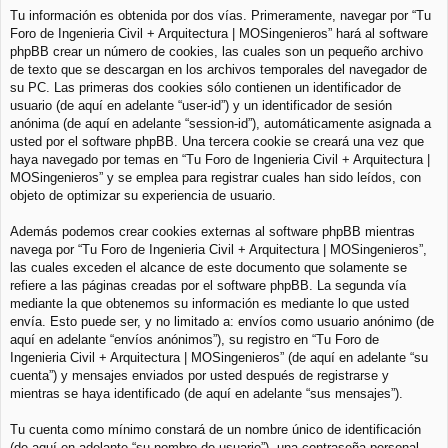
Tu información es obtenida por dos vías. Primeramente, navegar por “Tu
Foro de Ingenieria Civil + Arquitectura | MOSingenieros” hará al software
phpBB crear un número de cookies, las cuales son un pequeño archivo
de texto que se descargan en los archivos temporales del navegador de
su PC. Las primeras dos cookies sólo contienen un identificador de
usuario (de aquí en adelante “user-id”) y un identificador de sesión
anónima (de aquí en adelante “session-id”), automáticamente asignada a
usted por el software phpBB. Una tercera cookie se creará una vez que
haya navegado por temas en “Tu Foro de Ingenieria Civil + Arquitectura |
MOSingenieros” y se emplea para registrar cuales han sido leídos, con
objeto de optimizar su experiencia de usuario.
Además podemos crear cookies externas al software phpBB mientras
navega por “Tu Foro de Ingenieria Civil + Arquitectura | MOSingenieros”,
las cuales exceden el alcance de este documento que solamente se
refiere a las páginas creadas por el software phpBB. La segunda vía
mediante la que obtenemos su información es mediante lo que usted
envía. Esto puede ser, y no limitado a: envíos como usuario anónimo (de
aquí en adelante “envíos anónimos”), su registro en “Tu Foro de
Ingenieria Civil + Arquitectura | MOSingenieros” (de aquí en adelante “su
cuenta”) y mensajes enviados por usted después de registrarse y
mientras se haya identificado (de aquí en adelante “sus mensajes”).
Tu cuenta como mínimo constará de un nombre único de identificación
(de aquí en adelante “su nombre de usuario”), una contraseña personal