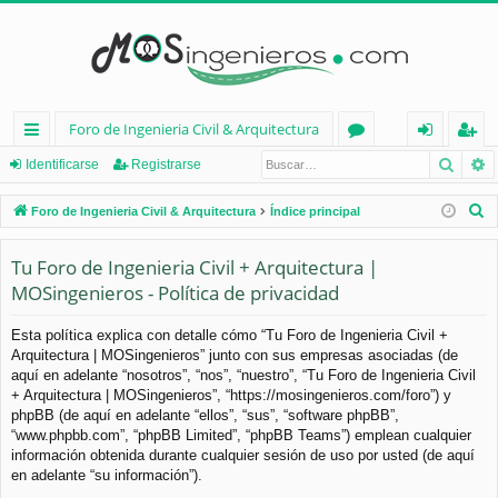
Foro de Ingenieria Civil & Arquitectura
Busca
B
nl
or
de
eg
Identificarse
Registrarse
ac
os
nt
ist
B
Foro de Ingenieria Civil & Arquitectura
Índice principal
es
ifi
ra
u
s
Tu Foro de Ingenieria Civil + Arquitectura |
rá
ca
rs
c
MOSingenieros - Política de privacidad
pi
rs
e
a
d
e
r
Esta política explica con detalle cómo “Tu Foro de Ingenieria Civil +
Arquitectura | MOSingenieros” junto con sus empresas asociadas (de
os
aquí en adelante “nosotros”, “nos”, “nuestro”, “Tu Foro de Ingenieria Civil
+ Arquitectura | MOSingenieros”, “https://mosingenieros.com/foro”) y
phpBB (de aquí en adelante “ellos”, “sus”, “software phpBB”,
“www.phpbb.com”, “phpBB Limited”, “phpBB Teams”) emplean cualquier
información obtenida durante cualquier sesión de uso por usted (de aquí
en adelante “su información”).