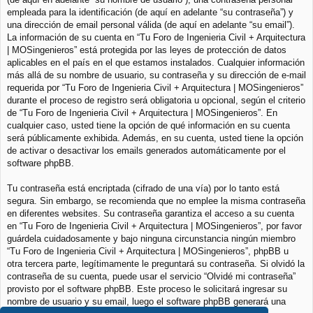
empleada para la identificación (de aquí en adelante “su contraseña”) y
una dirección de email personal válida (de aquí en adelante “su email”).
La información de su cuenta en “Tu Foro de Ingenieria Civil + Arquitectura
| MOSingenieros” está protegida por las leyes de protección de datos
aplicables en el país en el que estamos instalados. Cualquier información
más allá de su nombre de usuario, su contraseña y su dirección de e-mail
requerida por “Tu Foro de Ingenieria Civil + Arquitectura | MOSingenieros”
durante el proceso de registro será obligatoria u opcional, según el criterio
de “Tu Foro de Ingenieria Civil + Arquitectura | MOSingenieros”. En
cualquier caso, usted tiene la opción de qué información en su cuenta
será públicamente exhibida. Además, en su cuenta, usted tiene la opción
de activar o desactivar los emails generados automáticamente por el
software phpBB.
Tu contraseña está encriptada (cifrado de una vía) por lo tanto está
segura. Sin embargo, se recomienda que no emplee la misma contraseña
en diferentes websites. Su contraseña garantiza el acceso a su cuenta
en “Tu Foro de Ingenieria Civil + Arquitectura | MOSingenieros”, por favor
guárdela cuidadosamente y bajo ninguna circunstancia ningún miembro
“Tu Foro de Ingenieria Civil + Arquitectura | MOSingenieros”, phpBB u
otra tercera parte, legítimamente le preguntará su contraseña. Si olvidó la
contraseña de su cuenta, puede usar el servicio “Olvidé mi contraseña”
provisto por el software phpBB. Este proceso le solicitará ingresar su
nombre de usuario y su email, luego el software phpBB generará una