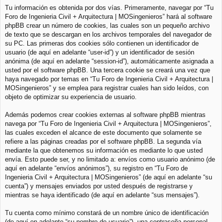
Tu información es obtenida por dos vías. Primeramente, navegar por “Tu
Foro de Ingenieria Civil + Arquitectura | MOSingenieros” hará al software
phpBB crear un número de cookies, las cuales son un pequeño archivo
de texto que se descargan en los archivos temporales del navegador de
su PC. Las primeras dos cookies sólo contienen un identificador de
usuario (de aquí en adelante “user-id”) y un identificador de sesión
anónima (de aquí en adelante “session-id”), automáticamente asignada a
usted por el software phpBB. Una tercera cookie se creará una vez que
haya navegado por temas en “Tu Foro de Ingenieria Civil + Arquitectura |
MOSingenieros” y se emplea para registrar cuales han sido leídos, con
objeto de optimizar su experiencia de usuario.
Además podemos crear cookies externas al software phpBB mientras
navega por “Tu Foro de Ingenieria Civil + Arquitectura | MOSingenieros”,
las cuales exceden el alcance de este documento que solamente se
refiere a las páginas creadas por el software phpBB. La segunda vía
mediante la que obtenemos su información es mediante lo que usted
envía. Esto puede ser, y no limitado a: envíos como usuario anónimo (de
aquí en adelante “envíos anónimos”), su registro en “Tu Foro de
Ingenieria Civil + Arquitectura | MOSingenieros” (de aquí en adelante “su
cuenta”) y mensajes enviados por usted después de registrarse y
mientras se haya identificado (de aquí en adelante “sus mensajes”).
Tu cuenta como mínimo constará de un nombre único de identificación
(de aquí en adelante “su nombre de usuario”), una contraseña personal