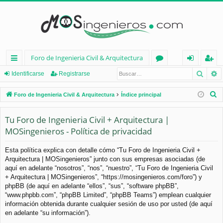
Foro de Ingenieria Civil & Arquitectura
Busca
B
nl
or
de
eg
Identificarse
Registrarse
ac
os
nt
ist
B
Foro de Ingenieria Civil & Arquitectura
Índice principal
es
ifi
ra
u
s
Tu Foro de Ingenieria Civil + Arquitectura |
rá
ca
rs
c
MOSingenieros - Política de privacidad
pi
rs
e
a
d
e
r
Esta política explica con detalle cómo “Tu Foro de Ingenieria Civil +
Arquitectura | MOSingenieros” junto con sus empresas asociadas (de
os
aquí en adelante “nosotros”, “nos”, “nuestro”, “Tu Foro de Ingenieria Civil
+ Arquitectura | MOSingenieros”, “https://mosingenieros.com/foro”) y
phpBB (de aquí en adelante “ellos”, “sus”, “software phpBB”,
“www.phpbb.com”, “phpBB Limited”, “phpBB Teams”) emplean cualquier
información obtenida durante cualquier sesión de uso por usted (de aquí
en adelante “su información”).