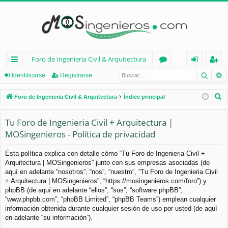
Foro de Ingenieria Civil & Arquitectura
Busca
B
nl
or
de
eg
Identificarse
Registrarse
ac
os
nt
ist
B
Foro de Ingenieria Civil & Arquitectura
Índice principal
es
ifi
ra
u
s
Tu Foro de Ingenieria Civil + Arquitectura |
rá
ca
rs
c
MOSingenieros - Política de privacidad
pi
rs
e
a
d
e
r
Esta política explica con detalle cómo “Tu Foro de Ingenieria Civil +
Arquitectura | MOSingenieros” junto con sus empresas asociadas (de
os
aquí en adelante “nosotros”, “nos”, “nuestro”, “Tu Foro de Ingenieria Civil
+ Arquitectura | MOSingenieros”, “https://mosingenieros.com/foro”) y
phpBB (de aquí en adelante “ellos”, “sus”, “software phpBB”,
“www.phpbb.com”, “phpBB Limited”, “phpBB Teams”) emplean cualquier
información obtenida durante cualquier sesión de uso por usted (de aquí
en adelante “su información”).