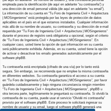
empleada para la identificación (de aquí en adelante “su contraseña”) y
una dirección de email personal válida (de aquí en adelante “su email”).
La información de su cuenta en “Tu Foro de Ingenieria Civil + Arquitectura
| MOSingenieros” está protegida por las leyes de protección de datos
aplicables en el país en el que estamos instalados. Cualquier información
más allá de su nombre de usuario, su contraseña y su dirección de e-mail
requerida por “Tu Foro de Ingenieria Civil + Arquitectura | MOSingenieros”
durante el proceso de registro será obligatoria u opcional, según el criterio
de “Tu Foro de Ingenieria Civil + Arquitectura | MOSingenieros”. En
cualquier caso, usted tiene la opción de qué información en su cuenta
será públicamente exhibida. Además, en su cuenta, usted tiene la opción
de activar o desactivar los emails generados automáticamente por el
software phpBB.
Tu contraseña está encriptada (cifrado de una vía) por lo tanto está
segura. Sin embargo, se recomienda que no emplee la misma contraseña
en diferentes websites. Su contraseña garantiza el acceso a su cuenta
en “Tu Foro de Ingenieria Civil + Arquitectura | MOSingenieros”, por favor
guárdela cuidadosamente y bajo ninguna circunstancia ningún miembro
“Tu Foro de Ingenieria Civil + Arquitectura | MOSingenieros”, phpBB u
otra tercera parte, legítimamente le preguntará su contraseña. Si olvidó la
contraseña de su cuenta, puede usar el servicio “Olvidé mi contraseña”
provisto por el software phpBB. Este proceso le solicitará ingresar su
nombre de usuario y su email, luego el software phpBB generará una