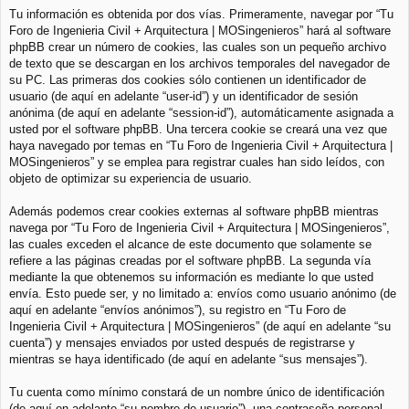
Tu información es obtenida por dos vías. Primeramente, navegar por “Tu
Foro de Ingenieria Civil + Arquitectura | MOSingenieros” hará al software
phpBB crear un número de cookies, las cuales son un pequeño archivo
de texto que se descargan en los archivos temporales del navegador de
su PC. Las primeras dos cookies sólo contienen un identificador de
usuario (de aquí en adelante “user-id”) y un identificador de sesión
anónima (de aquí en adelante “session-id”), automáticamente asignada a
usted por el software phpBB. Una tercera cookie se creará una vez que
haya navegado por temas en “Tu Foro de Ingenieria Civil + Arquitectura |
MOSingenieros” y se emplea para registrar cuales han sido leídos, con
objeto de optimizar su experiencia de usuario.
Además podemos crear cookies externas al software phpBB mientras
navega por “Tu Foro de Ingenieria Civil + Arquitectura | MOSingenieros”,
las cuales exceden el alcance de este documento que solamente se
refiere a las páginas creadas por el software phpBB. La segunda vía
mediante la que obtenemos su información es mediante lo que usted
envía. Esto puede ser, y no limitado a: envíos como usuario anónimo (de
aquí en adelante “envíos anónimos”), su registro en “Tu Foro de
Ingenieria Civil + Arquitectura | MOSingenieros” (de aquí en adelante “su
cuenta”) y mensajes enviados por usted después de registrarse y
mientras se haya identificado (de aquí en adelante “sus mensajes”).
Tu cuenta como mínimo constará de un nombre único de identificación
(de aquí en adelante “su nombre de usuario”), una contraseña personal