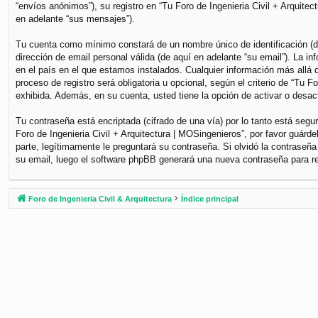
“envíos anónimos”), su registro en “Tu Foro de Ingenieria Civil + Arquite
en adelante “sus mensajes”).
Tu cuenta como mínimo constará de un nombre único de identificación (de
dirección de email personal válida (de aquí en adelante “su email”). La i
en el país en el que estamos instalados. Cualquier información más allá d
proceso de registro será obligatoria u opcional, según el criterio de “Tu 
exhibida. Además, en su cuenta, usted tiene la opción de activar o desa
Tu contraseña está encriptada (cifrado de una vía) por lo tanto está se
Foro de Ingenieria Civil + Arquitectura | MOSingenieros”, por favor guár
parte, legítimamente le preguntará su contraseña. Si olvidó la contraseña
su email, luego el software phpBB generará una nueva contraseña para r
Foro de Ingenieria Civil & Arquitectura
Índice principal