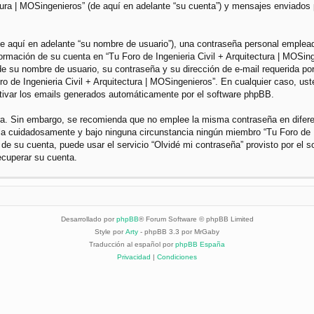
ctura | MOSingenieros” (de aquí en adelante “su cuenta”) y mensajes enviados 
 aquí en adelante “su nombre de usuario”), una contraseña personal empleada 
nformación de su cuenta en “Tu Foro de Ingenieria Civil + Arquitectura | MOSin
e su nombre de usuario, su contraseña y su dirección de e-mail requerida por 
Foro de Ingenieria Civil + Arquitectura | MOSingenieros”. En cualquier caso, u
ctivar los emails generados automáticamente por el software phpBB.
gura. Sin embargo, se recomienda que no emplee la misma contraseña en difer
dela cuidadosamente y bajo ninguna circunstancia ningún miembro “Tu Foro de I
 de su cuenta, puede usar el servicio “Olvidé mi contraseña” provisto por el 
ecuperar su cuenta.
Desarrollado por
phpBB
® Forum Software © phpBB Limited
Style por
Arty
- phpBB 3.3 por MrGaby
Traducción al español por
phpBB España
Privacidad
|
Condiciones