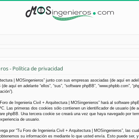
os - Política de privacidad
uitectura | MOSingenieros” junto con sus empresas asociadas (de aquí en adelan
B (de aquí en adelante “ellos”, “sus”, “software phpBB”, “www.phpbb.com”, “
ación”).
Foro de Ingenieria Civil + Arquitectura | MOSingenieros” hará al software ph
. Las primeras dos cookies sólo contienen un identificador de usuario (de aqu
ware phpBB. Una tercera cookie se creará una vez que haya navegado por tema
experiencia de usuario.
a por “Tu Foro de Ingenieria Civil + Arquitectura | MOSingenieros”, las cua
obtenemos su información es mediante lo que usted envía. Esto puede ser, y