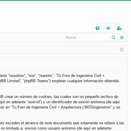
E
Buscar
Bú
FA
de
eg
Q
nt
ist
ifi
ra
ca
rs
rs
e
te “nosotros”, “nos”, “nuestro”, “Tu Foro de Ingenieria Civil +
phpBB Limited”, “phpBB Teams”) emplean cualquier información obtenida
e
pBB crear un número de cookies, las cuales son un pequeño archivo de
í en adelante “user-id”) y un identificador de sesión anónima (de aquí
s en “Tu Foro de Ingenieria Civil + Arquitectura | MOSingenieros” y se
les exceden el alcance de este documento que solamente se refiere a las
 no limitado a: envíos como usuario anónimo (de aquí en adelante