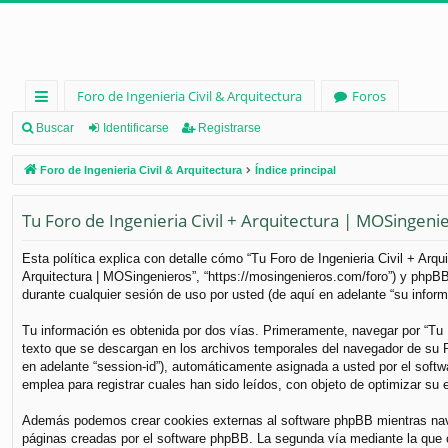
Foro de Ingenieria Civil & Arquitectura
Foros
nl
Buscar
Identificarse
Registrarse
ac
Foro de Ingenieria Civil & Arquitectura
Índice principal
es
Tu Foro de Ingenieria Civil + Arquitectura | MOSingenier
rá
pi
Esta política explica con detalle cómo “Tu Foro de Ingenieria Civil + Arq
Arquitectura | MOSingenieros”, “https://mosingenieros.com/foro”) y phpB
d
durante cualquier sesión de uso por usted (de aquí en adelante “su inform
os
Tu información es obtenida por dos vías. Primeramente, navegar por “Tu 
texto que se descargan en los archivos temporales del navegador de su PC
en adelante “session-id”), automáticamente asignada a usted por el soft
emplea para registrar cuales han sido leídos, con objeto de optimizar su 
Además podemos crear cookies externas al software phpBB mientras naveg
páginas creadas por el software phpBB. La segunda vía mediante la que 