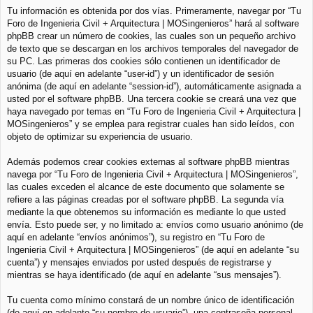
Tu información es obtenida por dos vías. Primeramente, navegar por “Tu
Foro de Ingenieria Civil + Arquitectura | MOSingenieros” hará al software
phpBB crear un número de cookies, las cuales son un pequeño archivo
de texto que se descargan en los archivos temporales del navegador de
su PC. Las primeras dos cookies sólo contienen un identificador de
usuario (de aquí en adelante “user-id”) y un identificador de sesión
anónima (de aquí en adelante “session-id”), automáticamente asignada a
usted por el software phpBB. Una tercera cookie se creará una vez que
haya navegado por temas en “Tu Foro de Ingenieria Civil + Arquitectura |
MOSingenieros” y se emplea para registrar cuales han sido leídos, con
objeto de optimizar su experiencia de usuario.
Además podemos crear cookies externas al software phpBB mientras
navega por “Tu Foro de Ingenieria Civil + Arquitectura | MOSingenieros”,
las cuales exceden el alcance de este documento que solamente se
refiere a las páginas creadas por el software phpBB. La segunda vía
mediante la que obtenemos su información es mediante lo que usted
envía. Esto puede ser, y no limitado a: envíos como usuario anónimo (de
aquí en adelante “envíos anónimos”), su registro en “Tu Foro de
Ingenieria Civil + Arquitectura | MOSingenieros” (de aquí en adelante “su
cuenta”) y mensajes enviados por usted después de registrarse y
mientras se haya identificado (de aquí en adelante “sus mensajes”).
Tu cuenta como mínimo constará de un nombre único de identificación
(de aquí en adelante “su nombre de usuario”), una contraseña personal