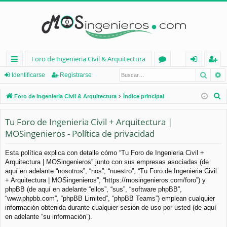
Foro de Ingenieria Civil & Arquitectura
Busca
B
nl
or
de
eg
Identificarse
Registrarse
ac
os
nt
ist
B
Foro de Ingenieria Civil & Arquitectura
Índice principal
es
ifi
ra
u
s
Tu Foro de Ingenieria Civil + Arquitectura |
rá
ca
rs
c
MOSingenieros - Política de privacidad
pi
rs
e
a
d
e
r
Esta política explica con detalle cómo “Tu Foro de Ingenieria Civil +
Arquitectura | MOSingenieros” junto con sus empresas asociadas (de
os
aquí en adelante “nosotros”, “nos”, “nuestro”, “Tu Foro de Ingenieria Civil
+ Arquitectura | MOSingenieros”, “https://mosingenieros.com/foro”) y
phpBB (de aquí en adelante “ellos”, “sus”, “software phpBB”,
“www.phpbb.com”, “phpBB Limited”, “phpBB Teams”) emplean cualquier
información obtenida durante cualquier sesión de uso por usted (de aquí
en adelante “su información”).