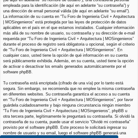
empleada para la identificación (de aquí en adelante “su contraseña”) y
una dirección de email personal válida (de aquí en adelante “su email”).
La información de su cuenta en “Tu Foro de Ingenieria Civil + Arquitectura
| MOSingenieros” está protegida por las leyes de protección de datos
aplicables en el país en el que estamos instalados. Cualquier información
más allá de su nombre de usuario, su contraseña y su dirección de e-mail
requerida por “Tu Foro de Ingenieria Civil + Arquitectura | MOSingenieros”
durante el proceso de registro será obligatoria u opcional, según el criterio
de “Tu Foro de Ingenieria Civil + Arquitectura | MOSingenieros”. En
cualquier caso, usted tiene la opción de qué información en su cuenta
será públicamente exhibida. Además, en su cuenta, usted tiene la opción
de activar o desactivar los emails generados automáticamente por el
software phpBB.
Tu contraseña está encriptada (cifrado de una vía) por lo tanto está
segura. Sin embargo, se recomienda que no emplee la misma contraseña
en diferentes websites. Su contraseña garantiza el acceso a su cuenta
en “Tu Foro de Ingenieria Civil + Arquitectura | MOSingenieros”, por favor
guárdela cuidadosamente y bajo ninguna circunstancia ningún miembro
“Tu Foro de Ingenieria Civil + Arquitectura | MOSingenieros”, phpBB u
otra tercera parte, legítimamente le preguntará su contraseña. Si olvidó la
contraseña de su cuenta, puede usar el servicio “Olvidé mi contraseña”
provisto por el software phpBB. Este proceso le solicitará ingresar su
nombre de usuario y su email, luego el software phpBB generará una