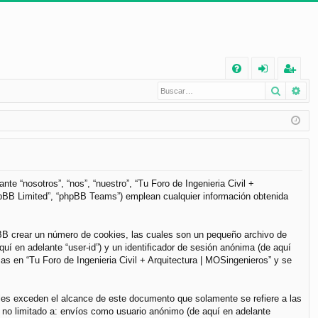
E
Buscar
Bú
FA
de
eg
Q
nt
ist
ifi
ra
ca
rs
rs
e
te “nosotros”, “nos”, “nuestro”, “Tu Foro de Ingenieria Civil +
phpBB Limited”, “phpBB Teams”) emplean cualquier información obtenida
e
pBB crear un número de cookies, las cuales son un pequeño archivo de
í en adelante “user-id”) y un identificador de sesión anónima (de aquí
s en “Tu Foro de Ingenieria Civil + Arquitectura | MOSingenieros” y se
les exceden el alcance de este documento que solamente se refiere a las
 no limitado a: envíos como usuario anónimo (de aquí en adelante