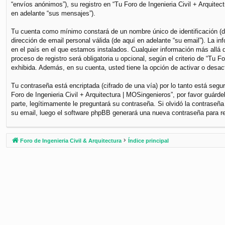
“envíos anónimos”), su registro en “Tu Foro de Ingenieria Civil + Arquite
en adelante “sus mensajes”).
Tu cuenta como mínimo constará de un nombre único de identificación (de
dirección de email personal válida (de aquí en adelante “su email”). La i
en el país en el que estamos instalados. Cualquier información más allá d
proceso de registro será obligatoria u opcional, según el criterio de “Tu 
exhibida. Además, en su cuenta, usted tiene la opción de activar o desa
Tu contraseña está encriptada (cifrado de una vía) por lo tanto está se
Foro de Ingenieria Civil + Arquitectura | MOSingenieros”, por favor guár
parte, legítimamente le preguntará su contraseña. Si olvidó la contraseña
su email, luego el software phpBB generará una nueva contraseña para r
Foro de Ingenieria Civil & Arquitectura
Índice principal