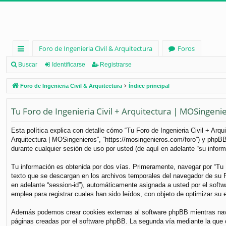
Foro de Ingenieria Civil & Arquitectura
Foros
nl
Buscar
Identificarse
Registrarse
ac
Foro de Ingenieria Civil & Arquitectura
Índice principal
es
Tu Foro de Ingenieria Civil + Arquitectura | MOSingenier
rá
pi
Esta política explica con detalle cómo “Tu Foro de Ingenieria Civil + Arq
Arquitectura | MOSingenieros”, “https://mosingenieros.com/foro”) y phpB
d
durante cualquier sesión de uso por usted (de aquí en adelante “su inform
os
Tu información es obtenida por dos vías. Primeramente, navegar por “Tu 
texto que se descargan en los archivos temporales del navegador de su PC
en adelante “session-id”), automáticamente asignada a usted por el soft
emplea para registrar cuales han sido leídos, con objeto de optimizar su 
Además podemos crear cookies externas al software phpBB mientras naveg
páginas creadas por el software phpBB. La segunda vía mediante la que 