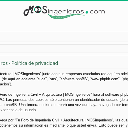
os - Política de privacidad
uitectura | MOSingenieros” junto con sus empresas asociadas (de aquí en adelan
B (de aquí en adelante “ellos”, “sus”, “software phpBB”, “www.phpbb.com”, “
ación”).
Foro de Ingenieria Civil + Arquitectura | MOSingenieros” hará al software ph
. Las primeras dos cookies sólo contienen un identificador de usuario (de aqu
ware phpBB. Una tercera cookie se creará una vez que haya navegado por tema
experiencia de usuario.
a por “Tu Foro de Ingenieria Civil + Arquitectura | MOSingenieros”, las cua
obtenemos su información es mediante lo que usted envía. Esto puede ser, y