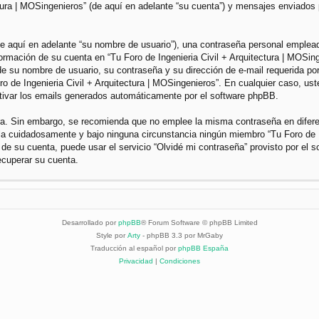
ctura | MOSingenieros” (de aquí en adelante “su cuenta”) y mensajes enviados 
 aquí en adelante “su nombre de usuario”), una contraseña personal empleada 
nformación de su cuenta en “Tu Foro de Ingenieria Civil + Arquitectura | MOSin
e su nombre de usuario, su contraseña y su dirección de e-mail requerida por 
Foro de Ingenieria Civil + Arquitectura | MOSingenieros”. En cualquier caso, u
ctivar los emails generados automáticamente por el software phpBB.
gura. Sin embargo, se recomienda que no emplee la misma contraseña en difer
dela cuidadosamente y bajo ninguna circunstancia ningún miembro “Tu Foro de I
 de su cuenta, puede usar el servicio “Olvidé mi contraseña” provisto por el 
ecuperar su cuenta.
Desarrollado por
phpBB
® Forum Software © phpBB Limited
Style por
Arty
- phpBB 3.3 por MrGaby
Traducción al español por
phpBB España
Privacidad
|
Condiciones