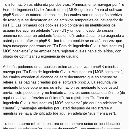
Tu información es obtenida por dos vías. Primeramente, navegar por “Tu
Foro de Ingenieria Civil + Arquitectura | MOSingenieros” hará al software
phpBB crear un número de cookies, las cuales son un pequeño archivo
de texto que se descargan en los archivos temporales del navegador de
su PC. Las primeras dos cookies sólo contienen un identificador de
usuario (de aquí en adelante “user-id”) y un identificador de sesión
anónima (de aquí en adelante “session-id”), automáticamente asignada a
usted por el software phpBB. Una tercera cookie se creará una vez que
haya navegado por temas en “Tu Foro de Ingenieria Civil + Arquitectura |
MOSingenieros” y se emplea para registrar cuales han sido leídos, con
objeto de optimizar su experiencia de usuario.
Además podemos crear cookies externas al software phpBB mientras
navega por “Tu Foro de Ingenieria Civil + Arquitectura | MOSingenieros”,
las cuales exceden el alcance de este documento que solamente se
refiere a las páginas creadas por el software phpBB. La segunda vía
mediante la que obtenemos su información es mediante lo que usted
envía. Esto puede ser, y no limitado a: envíos como usuario anónimo (de
aquí en adelante “envíos anónimos”), su registro en “Tu Foro de
Ingenieria Civil + Arquitectura | MOSingenieros” (de aquí en adelante “su
cuenta”) y mensajes enviados por usted después de registrarse y
mientras se haya identificado (de aquí en adelante “sus mensajes”).
Tu cuenta como mínimo constará de un nombre único de identificación
(de aquí en adelante “su nombre de usuario”), una contraseña personal