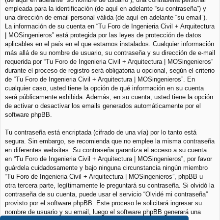
empleada para la identificación (de aquí en adelante “su contraseña”) y
una dirección de email personal válida (de aquí en adelante “su email”).
La información de su cuenta en “Tu Foro de Ingenieria Civil + Arquitectura
| MOSingenieros” está protegida por las leyes de protección de datos
aplicables en el país en el que estamos instalados. Cualquier información
más allá de su nombre de usuario, su contraseña y su dirección de e-mail
requerida por “Tu Foro de Ingenieria Civil + Arquitectura | MOSingenieros”
durante el proceso de registro será obligatoria u opcional, según el criterio
de “Tu Foro de Ingenieria Civil + Arquitectura | MOSingenieros”. En
cualquier caso, usted tiene la opción de qué información en su cuenta
será públicamente exhibida. Además, en su cuenta, usted tiene la opción
de activar o desactivar los emails generados automáticamente por el
software phpBB.
Tu contraseña está encriptada (cifrado de una vía) por lo tanto está
segura. Sin embargo, se recomienda que no emplee la misma contraseña
en diferentes websites. Su contraseña garantiza el acceso a su cuenta
en “Tu Foro de Ingenieria Civil + Arquitectura | MOSingenieros”, por favor
guárdela cuidadosamente y bajo ninguna circunstancia ningún miembro
“Tu Foro de Ingenieria Civil + Arquitectura | MOSingenieros”, phpBB u
otra tercera parte, legítimamente le preguntará su contraseña. Si olvidó la
contraseña de su cuenta, puede usar el servicio “Olvidé mi contraseña”
provisto por el software phpBB. Este proceso le solicitará ingresar su
nombre de usuario y su email, luego el software phpBB generará una