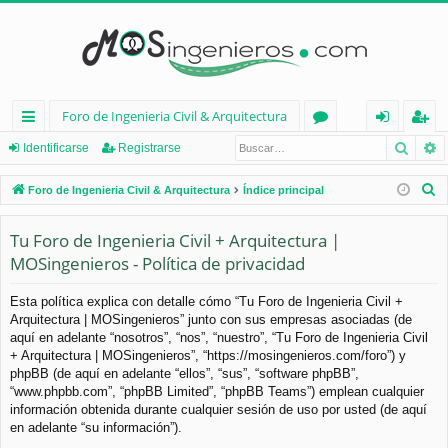
Foro de Ingenieria Civil & Arquitectura
Busca
B
nl
or
de
eg
Identificarse
Registrarse
ac
os
nt
ist
B
Foro de Ingenieria Civil & Arquitectura
Índice principal
es
ifi
ra
u
s
Tu Foro de Ingenieria Civil + Arquitectura |
rá
ca
rs
c
MOSingenieros - Política de privacidad
pi
rs
e
a
d
e
r
Esta política explica con detalle cómo “Tu Foro de Ingenieria Civil +
Arquitectura | MOSingenieros” junto con sus empresas asociadas (de
os
aquí en adelante “nosotros”, “nos”, “nuestro”, “Tu Foro de Ingenieria Civil
+ Arquitectura | MOSingenieros”, “https://mosingenieros.com/foro”) y
phpBB (de aquí en adelante “ellos”, “sus”, “software phpBB”,
“www.phpbb.com”, “phpBB Limited”, “phpBB Teams”) emplean cualquier
información obtenida durante cualquier sesión de uso por usted (de aquí
en adelante “su información”).