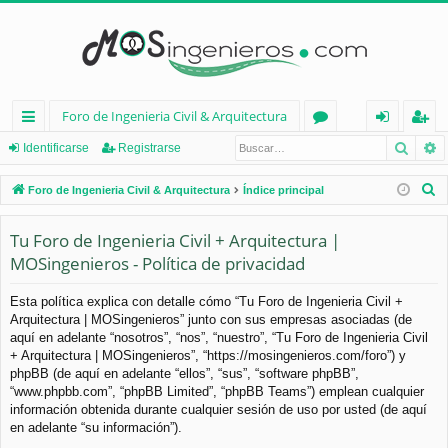
Foro de Ingenieria Civil & Arquitectura
Busca
B
nl
or
de
eg
Identificarse
Registrarse
ac
os
nt
ist
B
Foro de Ingenieria Civil & Arquitectura
Índice principal
es
ifi
ra
u
s
Tu Foro de Ingenieria Civil + Arquitectura |
rá
ca
rs
c
MOSingenieros - Política de privacidad
pi
rs
e
a
d
e
r
Esta política explica con detalle cómo “Tu Foro de Ingenieria Civil +
Arquitectura | MOSingenieros” junto con sus empresas asociadas (de
os
aquí en adelante “nosotros”, “nos”, “nuestro”, “Tu Foro de Ingenieria Civil
+ Arquitectura | MOSingenieros”, “https://mosingenieros.com/foro”) y
phpBB (de aquí en adelante “ellos”, “sus”, “software phpBB”,
“www.phpbb.com”, “phpBB Limited”, “phpBB Teams”) emplean cualquier
información obtenida durante cualquier sesión de uso por usted (de aquí
en adelante “su información”).