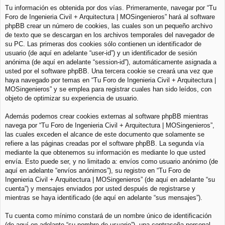
Tu información es obtenida por dos vías. Primeramente, navegar por “Tu
Foro de Ingenieria Civil + Arquitectura | MOSingenieros” hará al software
phpBB crear un número de cookies, las cuales son un pequeño archivo
de texto que se descargan en los archivos temporales del navegador de
su PC. Las primeras dos cookies sólo contienen un identificador de
usuario (de aquí en adelante “user-id”) y un identificador de sesión
anónima (de aquí en adelante “session-id”), automáticamente asignada a
usted por el software phpBB. Una tercera cookie se creará una vez que
haya navegado por temas en “Tu Foro de Ingenieria Civil + Arquitectura |
MOSingenieros” y se emplea para registrar cuales han sido leídos, con
objeto de optimizar su experiencia de usuario.
Además podemos crear cookies externas al software phpBB mientras
navega por “Tu Foro de Ingenieria Civil + Arquitectura | MOSingenieros”,
las cuales exceden el alcance de este documento que solamente se
refiere a las páginas creadas por el software phpBB. La segunda vía
mediante la que obtenemos su información es mediante lo que usted
envía. Esto puede ser, y no limitado a: envíos como usuario anónimo (de
aquí en adelante “envíos anónimos”), su registro en “Tu Foro de
Ingenieria Civil + Arquitectura | MOSingenieros” (de aquí en adelante “su
cuenta”) y mensajes enviados por usted después de registrarse y
mientras se haya identificado (de aquí en adelante “sus mensajes”).
Tu cuenta como mínimo constará de un nombre único de identificación
(de aquí en adelante “su nombre de usuario”), una contraseña personal