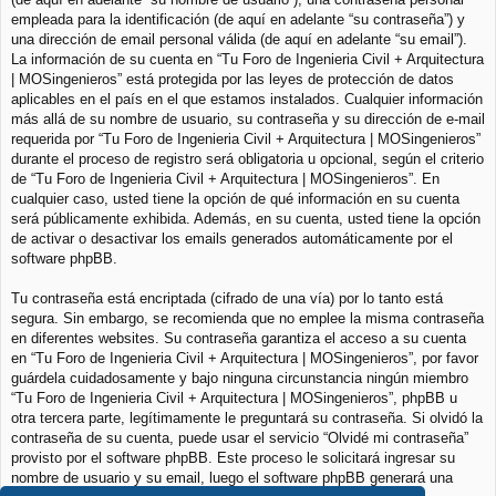
empleada para la identificación (de aquí en adelante “su contraseña”) y
una dirección de email personal válida (de aquí en adelante “su email”).
La información de su cuenta en “Tu Foro de Ingenieria Civil + Arquitectura
| MOSingenieros” está protegida por las leyes de protección de datos
aplicables en el país en el que estamos instalados. Cualquier información
más allá de su nombre de usuario, su contraseña y su dirección de e-mail
requerida por “Tu Foro de Ingenieria Civil + Arquitectura | MOSingenieros”
durante el proceso de registro será obligatoria u opcional, según el criterio
de “Tu Foro de Ingenieria Civil + Arquitectura | MOSingenieros”. En
cualquier caso, usted tiene la opción de qué información en su cuenta
será públicamente exhibida. Además, en su cuenta, usted tiene la opción
de activar o desactivar los emails generados automáticamente por el
software phpBB.
Tu contraseña está encriptada (cifrado de una vía) por lo tanto está
segura. Sin embargo, se recomienda que no emplee la misma contraseña
en diferentes websites. Su contraseña garantiza el acceso a su cuenta
en “Tu Foro de Ingenieria Civil + Arquitectura | MOSingenieros”, por favor
guárdela cuidadosamente y bajo ninguna circunstancia ningún miembro
“Tu Foro de Ingenieria Civil + Arquitectura | MOSingenieros”, phpBB u
otra tercera parte, legítimamente le preguntará su contraseña. Si olvidó la
contraseña de su cuenta, puede usar el servicio “Olvidé mi contraseña”
provisto por el software phpBB. Este proceso le solicitará ingresar su
nombre de usuario y su email, luego el software phpBB generará una