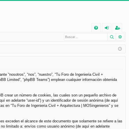
E
Buscar
Bú
FA
de
eg
Q
nt
ist
ifi
ra
ca
rs
rs
e
te “nosotros”, “nos”, “nuestro”, “Tu Foro de Ingenieria Civil +
phpBB Limited”, “phpBB Teams”) emplean cualquier información obtenida
e
pBB crear un número de cookies, las cuales son un pequeño archivo de
í en adelante “user-id”) y un identificador de sesión anónima (de aquí
s en “Tu Foro de Ingenieria Civil + Arquitectura | MOSingenieros” y se
les exceden el alcance de este documento que solamente se refiere a las
 no limitado a: envíos como usuario anónimo (de aquí en adelante