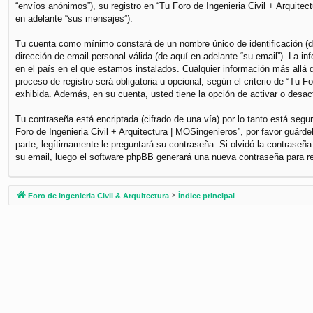
“envíos anónimos”), su registro en “Tu Foro de Ingenieria Civil + Arquite
en adelante “sus mensajes”).
Tu cuenta como mínimo constará de un nombre único de identificación (de
dirección de email personal válida (de aquí en adelante “su email”). La i
en el país en el que estamos instalados. Cualquier información más allá d
proceso de registro será obligatoria u opcional, según el criterio de “Tu 
exhibida. Además, en su cuenta, usted tiene la opción de activar o desa
Tu contraseña está encriptada (cifrado de una vía) por lo tanto está se
Foro de Ingenieria Civil + Arquitectura | MOSingenieros”, por favor guár
parte, legítimamente le preguntará su contraseña. Si olvidó la contraseña
su email, luego el software phpBB generará una nueva contraseña para r
Foro de Ingenieria Civil & Arquitectura
Índice principal