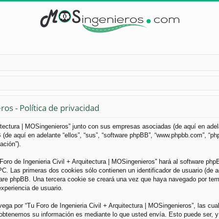
os - Política de privacidad
uitectura | MOSingenieros” junto con sus empresas asociadas (de aquí en adelan
B (de aquí en adelante “ellos”, “sus”, “software phpBB”, “www.phpbb.com”, “
ación”).
Foro de Ingenieria Civil + Arquitectura | MOSingenieros” hará al software ph
. Las primeras dos cookies sólo contienen un identificador de usuario (de aqu
ware phpBB. Una tercera cookie se creará una vez que haya navegado por tema
experiencia de usuario.
a por “Tu Foro de Ingenieria Civil + Arquitectura | MOSingenieros”, las cua
obtenemos su información es mediante lo que usted envía. Esto puede ser, y