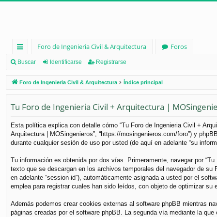
Foro de Ingenieria Civil & Arquitectura
Foros
nl
Buscar
Identificarse
Registrarse
ac
Foro de Ingenieria Civil & Arquitectura
Índice principal
es
Tu Foro de Ingenieria Civil + Arquitectura | MOSingenier
rá
pi
Esta política explica con detalle cómo “Tu Foro de Ingenieria Civil + Arq
Arquitectura | MOSingenieros”, “https://mosingenieros.com/foro”) y phpB
d
durante cualquier sesión de uso por usted (de aquí en adelante “su inform
os
Tu información es obtenida por dos vías. Primeramente, navegar por “Tu 
texto que se descargan en los archivos temporales del navegador de su PC
en adelante “session-id”), automáticamente asignada a usted por el soft
emplea para registrar cuales han sido leídos, con objeto de optimizar su 
Además podemos crear cookies externas al software phpBB mientras naveg
páginas creadas por el software phpBB. La segunda vía mediante la que 