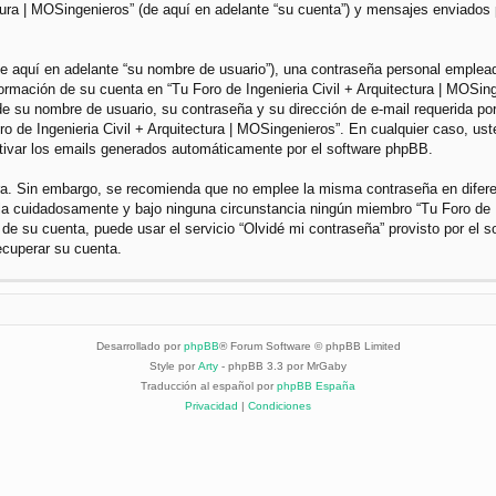
ctura | MOSingenieros” (de aquí en adelante “su cuenta”) y mensajes enviados 
 aquí en adelante “su nombre de usuario”), una contraseña personal empleada 
nformación de su cuenta en “Tu Foro de Ingenieria Civil + Arquitectura | MOSin
e su nombre de usuario, su contraseña y su dirección de e-mail requerida por 
Foro de Ingenieria Civil + Arquitectura | MOSingenieros”. En cualquier caso, u
ctivar los emails generados automáticamente por el software phpBB.
gura. Sin embargo, se recomienda que no emplee la misma contraseña en difer
dela cuidadosamente y bajo ninguna circunstancia ningún miembro “Tu Foro de I
 de su cuenta, puede usar el servicio “Olvidé mi contraseña” provisto por el 
ecuperar su cuenta.
Desarrollado por
phpBB
® Forum Software © phpBB Limited
Style por
Arty
- phpBB 3.3 por MrGaby
Traducción al español por
phpBB España
Privacidad
|
Condiciones