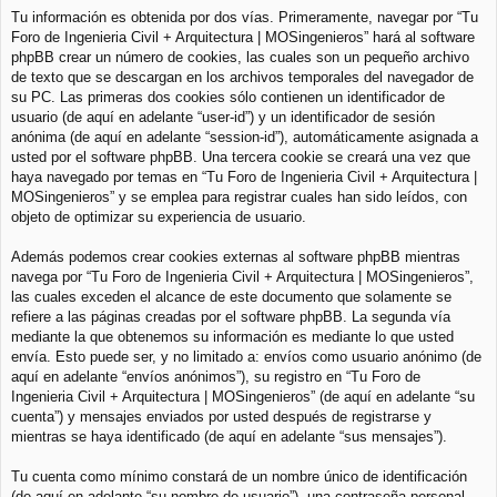
Tu información es obtenida por dos vías. Primeramente, navegar por “Tu
Foro de Ingenieria Civil + Arquitectura | MOSingenieros” hará al software
phpBB crear un número de cookies, las cuales son un pequeño archivo
de texto que se descargan en los archivos temporales del navegador de
su PC. Las primeras dos cookies sólo contienen un identificador de
usuario (de aquí en adelante “user-id”) y un identificador de sesión
anónima (de aquí en adelante “session-id”), automáticamente asignada a
usted por el software phpBB. Una tercera cookie se creará una vez que
haya navegado por temas en “Tu Foro de Ingenieria Civil + Arquitectura |
MOSingenieros” y se emplea para registrar cuales han sido leídos, con
objeto de optimizar su experiencia de usuario.
Además podemos crear cookies externas al software phpBB mientras
navega por “Tu Foro de Ingenieria Civil + Arquitectura | MOSingenieros”,
las cuales exceden el alcance de este documento que solamente se
refiere a las páginas creadas por el software phpBB. La segunda vía
mediante la que obtenemos su información es mediante lo que usted
envía. Esto puede ser, y no limitado a: envíos como usuario anónimo (de
aquí en adelante “envíos anónimos”), su registro en “Tu Foro de
Ingenieria Civil + Arquitectura | MOSingenieros” (de aquí en adelante “su
cuenta”) y mensajes enviados por usted después de registrarse y
mientras se haya identificado (de aquí en adelante “sus mensajes”).
Tu cuenta como mínimo constará de un nombre único de identificación
(de aquí en adelante “su nombre de usuario”), una contraseña personal