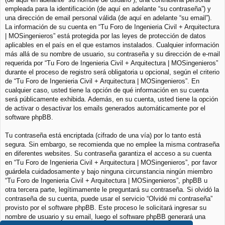
empleada para la identificación (de aquí en adelante “su contraseña”) y
una dirección de email personal válida (de aquí en adelante “su email”).
La información de su cuenta en “Tu Foro de Ingenieria Civil + Arquitectura
| MOSingenieros” está protegida por las leyes de protección de datos
aplicables en el país en el que estamos instalados. Cualquier información
más allá de su nombre de usuario, su contraseña y su dirección de e-mail
requerida por “Tu Foro de Ingenieria Civil + Arquitectura | MOSingenieros”
durante el proceso de registro será obligatoria u opcional, según el criterio
de “Tu Foro de Ingenieria Civil + Arquitectura | MOSingenieros”. En
cualquier caso, usted tiene la opción de qué información en su cuenta
será públicamente exhibida. Además, en su cuenta, usted tiene la opción
de activar o desactivar los emails generados automáticamente por el
software phpBB.
Tu contraseña está encriptada (cifrado de una vía) por lo tanto está
segura. Sin embargo, se recomienda que no emplee la misma contraseña
en diferentes websites. Su contraseña garantiza el acceso a su cuenta
en “Tu Foro de Ingenieria Civil + Arquitectura | MOSingenieros”, por favor
guárdela cuidadosamente y bajo ninguna circunstancia ningún miembro
“Tu Foro de Ingenieria Civil + Arquitectura | MOSingenieros”, phpBB u
otra tercera parte, legítimamente le preguntará su contraseña. Si olvidó la
contraseña de su cuenta, puede usar el servicio “Olvidé mi contraseña”
provisto por el software phpBB. Este proceso le solicitará ingresar su
nombre de usuario y su email, luego el software phpBB generará una