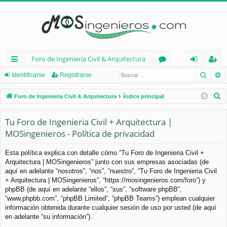
Foro de Ingenieria Civil & Arquitectura
Busca
B
nl
or
de
eg
Identificarse
Registrarse
ac
os
nt
ist
B
Foro de Ingenieria Civil & Arquitectura
Índice principal
es
ifi
ra
u
s
Tu Foro de Ingenieria Civil + Arquitectura |
rá
ca
rs
c
MOSingenieros - Política de privacidad
pi
rs
e
a
d
e
r
Esta política explica con detalle cómo “Tu Foro de Ingenieria Civil +
Arquitectura | MOSingenieros” junto con sus empresas asociadas (de
os
aquí en adelante “nosotros”, “nos”, “nuestro”, “Tu Foro de Ingenieria Civil
+ Arquitectura | MOSingenieros”, “https://mosingenieros.com/foro”) y
phpBB (de aquí en adelante “ellos”, “sus”, “software phpBB”,
“www.phpbb.com”, “phpBB Limited”, “phpBB Teams”) emplean cualquier
información obtenida durante cualquier sesión de uso por usted (de aquí
en adelante “su información”).