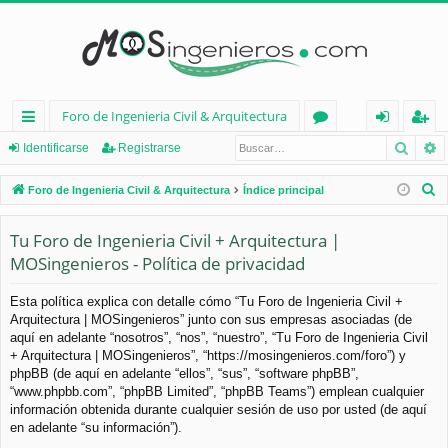
Foro de Ingenieria Civil & Arquitectura
Busca
B
nl
or
de
eg
Identificarse
Registrarse
ac
os
nt
ist
B
Foro de Ingenieria Civil & Arquitectura
Índice principal
es
ifi
ra
u
s
Tu Foro de Ingenieria Civil + Arquitectura |
rá
ca
rs
c
MOSingenieros - Política de privacidad
pi
rs
e
a
d
e
r
Esta política explica con detalle cómo “Tu Foro de Ingenieria Civil +
Arquitectura | MOSingenieros” junto con sus empresas asociadas (de
os
aquí en adelante “nosotros”, “nos”, “nuestro”, “Tu Foro de Ingenieria Civil
+ Arquitectura | MOSingenieros”, “https://mosingenieros.com/foro”) y
phpBB (de aquí en adelante “ellos”, “sus”, “software phpBB”,
“www.phpbb.com”, “phpBB Limited”, “phpBB Teams”) emplean cualquier
información obtenida durante cualquier sesión de uso por usted (de aquí
en adelante “su información”).