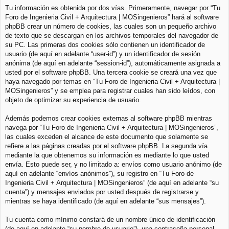
Tu información es obtenida por dos vías. Primeramente, navegar por “Tu
Foro de Ingenieria Civil + Arquitectura | MOSingenieros” hará al software
phpBB crear un número de cookies, las cuales son un pequeño archivo
de texto que se descargan en los archivos temporales del navegador de
su PC. Las primeras dos cookies sólo contienen un identificador de
usuario (de aquí en adelante “user-id”) y un identificador de sesión
anónima (de aquí en adelante “session-id”), automáticamente asignada a
usted por el software phpBB. Una tercera cookie se creará una vez que
haya navegado por temas en “Tu Foro de Ingenieria Civil + Arquitectura |
MOSingenieros” y se emplea para registrar cuales han sido leídos, con
objeto de optimizar su experiencia de usuario.
Además podemos crear cookies externas al software phpBB mientras
navega por “Tu Foro de Ingenieria Civil + Arquitectura | MOSingenieros”,
las cuales exceden el alcance de este documento que solamente se
refiere a las páginas creadas por el software phpBB. La segunda vía
mediante la que obtenemos su información es mediante lo que usted
envía. Esto puede ser, y no limitado a: envíos como usuario anónimo (de
aquí en adelante “envíos anónimos”), su registro en “Tu Foro de
Ingenieria Civil + Arquitectura | MOSingenieros” (de aquí en adelante “su
cuenta”) y mensajes enviados por usted después de registrarse y
mientras se haya identificado (de aquí en adelante “sus mensajes”).
Tu cuenta como mínimo constará de un nombre único de identificación
(de aquí en adelante “su nombre de usuario”), una contraseña personal