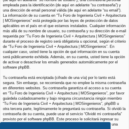
empleada para la identificación (de aquí en adelante “su contraseña”) y
una dirección de email personal válida (de aquí en adelante “su email”).
La información de su cuenta en “Tu Foro de Ingenieria Civil + Arquitectura
| MOSingenieros” está protegida por las leyes de protección de datos
aplicables en el país en el que estamos instalados. Cualquier información
más allá de su nombre de usuario, su contraseña y su dirección de e-mail
requerida por “Tu Foro de Ingenieria Civil + Arquitectura | MOSingenieros”
durante el proceso de registro será obligatoria u opcional, según el criterio
de “Tu Foro de Ingenieria Civil + Arquitectura | MOSingenieros”. En
cualquier caso, usted tiene la opción de qué información en su cuenta
será públicamente exhibida. Además, en su cuenta, usted tiene la opción
de activar o desactivar los emails generados automáticamente por el
software phpBB.
Tu contraseña está encriptada (cifrado de una vía) por lo tanto está
segura. Sin embargo, se recomienda que no emplee la misma contraseña
en diferentes websites. Su contraseña garantiza el acceso a su cuenta
en “Tu Foro de Ingenieria Civil + Arquitectura | MOSingenieros”, por favor
guárdela cuidadosamente y bajo ninguna circunstancia ningún miembro
“Tu Foro de Ingenieria Civil + Arquitectura | MOSingenieros”, phpBB u
otra tercera parte, legítimamente le preguntará su contraseña. Si olvidó la
contraseña de su cuenta, puede usar el servicio “Olvidé mi contraseña”
provisto por el software phpBB. Este proceso le solicitará ingresar su
nombre de usuario y su email, luego el software phpBB generará una