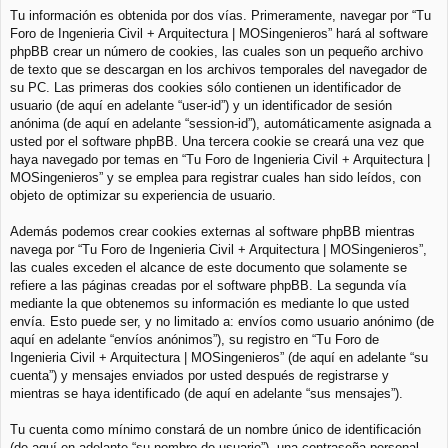
Tu información es obtenida por dos vías. Primeramente, navegar por “Tu
Foro de Ingenieria Civil + Arquitectura | MOSingenieros” hará al software
phpBB crear un número de cookies, las cuales son un pequeño archivo
de texto que se descargan en los archivos temporales del navegador de
su PC. Las primeras dos cookies sólo contienen un identificador de
usuario (de aquí en adelante “user-id”) y un identificador de sesión
anónima (de aquí en adelante “session-id”), automáticamente asignada a
usted por el software phpBB. Una tercera cookie se creará una vez que
haya navegado por temas en “Tu Foro de Ingenieria Civil + Arquitectura |
MOSingenieros” y se emplea para registrar cuales han sido leídos, con
objeto de optimizar su experiencia de usuario.
Además podemos crear cookies externas al software phpBB mientras
navega por “Tu Foro de Ingenieria Civil + Arquitectura | MOSingenieros”,
las cuales exceden el alcance de este documento que solamente se
refiere a las páginas creadas por el software phpBB. La segunda vía
mediante la que obtenemos su información es mediante lo que usted
envía. Esto puede ser, y no limitado a: envíos como usuario anónimo (de
aquí en adelante “envíos anónimos”), su registro en “Tu Foro de
Ingenieria Civil + Arquitectura | MOSingenieros” (de aquí en adelante “su
cuenta”) y mensajes enviados por usted después de registrarse y
mientras se haya identificado (de aquí en adelante “sus mensajes”).
Tu cuenta como mínimo constará de un nombre único de identificación
(de aquí en adelante “su nombre de usuario”), una contraseña personal