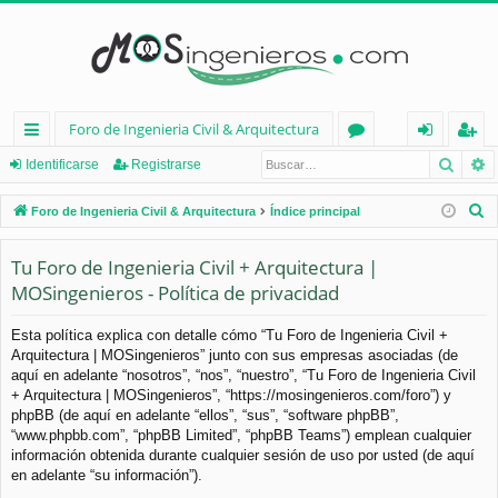
Foro de Ingenieria Civil & Arquitectura
Busca
B
nl
or
de
eg
Identificarse
Registrarse
ac
os
nt
ist
B
Foro de Ingenieria Civil & Arquitectura
Índice principal
es
ifi
ra
u
s
Tu Foro de Ingenieria Civil + Arquitectura |
rá
ca
rs
c
MOSingenieros - Política de privacidad
pi
rs
e
a
d
e
r
Esta política explica con detalle cómo “Tu Foro de Ingenieria Civil +
Arquitectura | MOSingenieros” junto con sus empresas asociadas (de
os
aquí en adelante “nosotros”, “nos”, “nuestro”, “Tu Foro de Ingenieria Civil
+ Arquitectura | MOSingenieros”, “https://mosingenieros.com/foro”) y
phpBB (de aquí en adelante “ellos”, “sus”, “software phpBB”,
“www.phpbb.com”, “phpBB Limited”, “phpBB Teams”) emplean cualquier
información obtenida durante cualquier sesión de uso por usted (de aquí
en adelante “su información”).