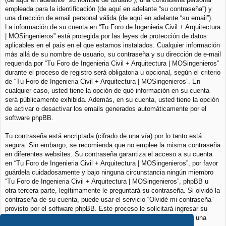
empleada para la identificación (de aquí en adelante “su contraseña”) y
una dirección de email personal válida (de aquí en adelante “su email”).
La información de su cuenta en “Tu Foro de Ingenieria Civil + Arquitectura
| MOSingenieros” está protegida por las leyes de protección de datos
aplicables en el país en el que estamos instalados. Cualquier información
más allá de su nombre de usuario, su contraseña y su dirección de e-mail
requerida por “Tu Foro de Ingenieria Civil + Arquitectura | MOSingenieros”
durante el proceso de registro será obligatoria u opcional, según el criterio
de “Tu Foro de Ingenieria Civil + Arquitectura | MOSingenieros”. En
cualquier caso, usted tiene la opción de qué información en su cuenta
será públicamente exhibida. Además, en su cuenta, usted tiene la opción
de activar o desactivar los emails generados automáticamente por el
software phpBB.
Tu contraseña está encriptada (cifrado de una vía) por lo tanto está
segura. Sin embargo, se recomienda que no emplee la misma contraseña
en diferentes websites. Su contraseña garantiza el acceso a su cuenta
en “Tu Foro de Ingenieria Civil + Arquitectura | MOSingenieros”, por favor
guárdela cuidadosamente y bajo ninguna circunstancia ningún miembro
“Tu Foro de Ingenieria Civil + Arquitectura | MOSingenieros”, phpBB u
otra tercera parte, legítimamente le preguntará su contraseña. Si olvidó la
contraseña de su cuenta, puede usar el servicio “Olvidé mi contraseña”
provisto por el software phpBB. Este proceso le solicitará ingresar su
nombre de usuario y su email, luego el software phpBB generará una