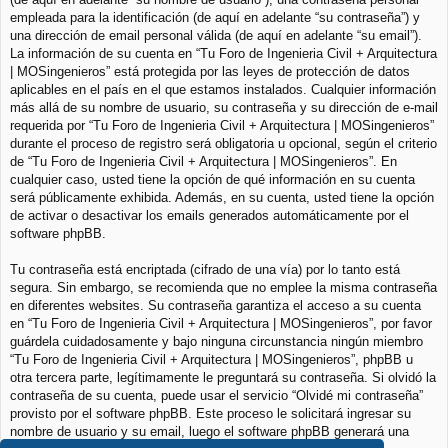
empleada para la identificación (de aquí en adelante “su contraseña”) y
una dirección de email personal válida (de aquí en adelante “su email”).
La información de su cuenta en “Tu Foro de Ingenieria Civil + Arquitectura
| MOSingenieros” está protegida por las leyes de protección de datos
aplicables en el país en el que estamos instalados. Cualquier información
más allá de su nombre de usuario, su contraseña y su dirección de e-mail
requerida por “Tu Foro de Ingenieria Civil + Arquitectura | MOSingenieros”
durante el proceso de registro será obligatoria u opcional, según el criterio
de “Tu Foro de Ingenieria Civil + Arquitectura | MOSingenieros”. En
cualquier caso, usted tiene la opción de qué información en su cuenta
será públicamente exhibida. Además, en su cuenta, usted tiene la opción
de activar o desactivar los emails generados automáticamente por el
software phpBB.
Tu contraseña está encriptada (cifrado de una vía) por lo tanto está
segura. Sin embargo, se recomienda que no emplee la misma contraseña
en diferentes websites. Su contraseña garantiza el acceso a su cuenta
en “Tu Foro de Ingenieria Civil + Arquitectura | MOSingenieros”, por favor
guárdela cuidadosamente y bajo ninguna circunstancia ningún miembro
“Tu Foro de Ingenieria Civil + Arquitectura | MOSingenieros”, phpBB u
otra tercera parte, legítimamente le preguntará su contraseña. Si olvidó la
contraseña de su cuenta, puede usar el servicio “Olvidé mi contraseña”
provisto por el software phpBB. Este proceso le solicitará ingresar su
nombre de usuario y su email, luego el software phpBB generará una