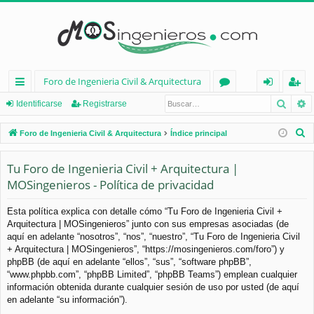
Foro de Ingenieria Civil & Arquitectura
Busca
B
nl
or
de
eg
Identificarse
Registrarse
ac
os
nt
ist
B
Foro de Ingenieria Civil & Arquitectura
Índice principal
es
ifi
ra
u
s
Tu Foro de Ingenieria Civil + Arquitectura |
rá
ca
rs
c
MOSingenieros - Política de privacidad
pi
rs
e
a
d
e
r
Esta política explica con detalle cómo “Tu Foro de Ingenieria Civil +
Arquitectura | MOSingenieros” junto con sus empresas asociadas (de
os
aquí en adelante “nosotros”, “nos”, “nuestro”, “Tu Foro de Ingenieria Civil
+ Arquitectura | MOSingenieros”, “https://mosingenieros.com/foro”) y
phpBB (de aquí en adelante “ellos”, “sus”, “software phpBB”,
“www.phpbb.com”, “phpBB Limited”, “phpBB Teams”) emplean cualquier
información obtenida durante cualquier sesión de uso por usted (de aquí
en adelante “su información”).