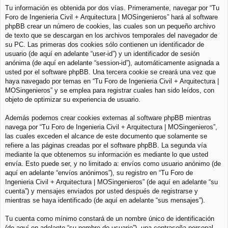
Tu información es obtenida por dos vías. Primeramente, navegar por “Tu
Foro de Ingenieria Civil + Arquitectura | MOSingenieros” hará al software
phpBB crear un número de cookies, las cuales son un pequeño archivo
de texto que se descargan en los archivos temporales del navegador de
su PC. Las primeras dos cookies sólo contienen un identificador de
usuario (de aquí en adelante “user-id”) y un identificador de sesión
anónima (de aquí en adelante “session-id”), automáticamente asignada a
usted por el software phpBB. Una tercera cookie se creará una vez que
haya navegado por temas en “Tu Foro de Ingenieria Civil + Arquitectura |
MOSingenieros” y se emplea para registrar cuales han sido leídos, con
objeto de optimizar su experiencia de usuario.
Además podemos crear cookies externas al software phpBB mientras
navega por “Tu Foro de Ingenieria Civil + Arquitectura | MOSingenieros”,
las cuales exceden el alcance de este documento que solamente se
refiere a las páginas creadas por el software phpBB. La segunda vía
mediante la que obtenemos su información es mediante lo que usted
envía. Esto puede ser, y no limitado a: envíos como usuario anónimo (de
aquí en adelante “envíos anónimos”), su registro en “Tu Foro de
Ingenieria Civil + Arquitectura | MOSingenieros” (de aquí en adelante “su
cuenta”) y mensajes enviados por usted después de registrarse y
mientras se haya identificado (de aquí en adelante “sus mensajes”).
Tu cuenta como mínimo constará de un nombre único de identificación
(de aquí en adelante “su nombre de usuario”), una contraseña personal