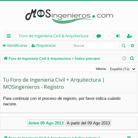
Foro de Ingenieria Civil & Arquitectura
Busca
B
nl
or
de
eg
Identificarse
Registrarse
ac
os
nt
ist
B
Foro de Ingenieria Civil & Arquitectura
Índice principal
es
ifi
ra
u
Idioma:
s
rá
ca
rs
Tu Foro de Ingenieria Civil + Arquitectura |
c
pi
rs
e
MOSingenieros - Registro
a
d
e
r
Para continuar con el proceso de registro, por favor indica cuándo
os
naciste.
Foro de Ingenieria Civil & Arquitectura
Índice principal