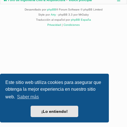
Desarrollado por
phpBB
® Forum Software © phpBB Limited
Style por
Arty
- phpBB 3.3 por MrGaby
Traducción al español por
phpBB España
Privacidad
|
Condiciones
Este sitio web utiliza cookies para asegurar que
obtenga la mejor experiencia en nuestro sitio
web.
Saber más
¡Lo entiendo!