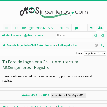
Foro de Ingenieria Civil & Arquitectura
Busca
B
nl
or
de
eg
Identificarse
Registrarse
ac
os
nt
ist
B
Foro de Ingenieria Civil & Arquitectura
Índice principal
es
ifi
ra
u
Idioma:
s
rá
ca
rs
Tu Foro de Ingenieria Civil + Arquitectura |
c
pi
rs
e
MOSingenieros - Registro
a
d
e
r
Para continuar con el proceso de registro, por favor indica cuándo
os
naciste.
Foro de Ingenieria Civil & Arquitectura
Índice principal