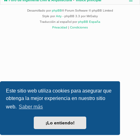
Desarrollado por
phpBB
® Forum Software © phpBB Limited
Style por
Arty
- phpBB 3.3 por MrGaby
Traducción al español por
phpBB España
Privacidad
|
Condiciones
Este sitio web utiliza cookies para asegurar que
obtenga la mejor experiencia en nuestro sitio
web.
Saber más
¡Lo entiendo!