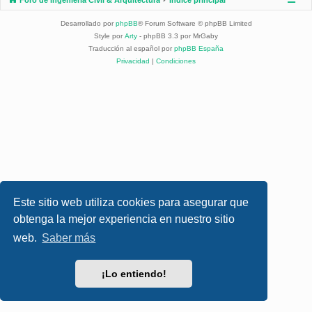
Desarrollado por
phpBB
® Forum Software © phpBB Limited
Style por
Arty
- phpBB 3.3 por MrGaby
Traducción al español por
phpBB España
Privacidad
|
Condiciones
Este sitio web utiliza cookies para asegurar que
obtenga la mejor experiencia en nuestro sitio
web.
Saber más
¡Lo entiendo!