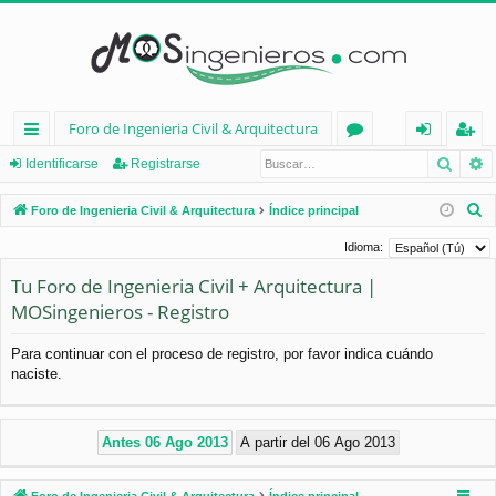
Foro de Ingenieria Civil & Arquitectura
Busca
B
nl
or
de
eg
Identificarse
Registrarse
ac
os
nt
ist
B
Foro de Ingenieria Civil & Arquitectura
Índice principal
es
ifi
ra
u
Idioma:
s
rá
ca
rs
Tu Foro de Ingenieria Civil + Arquitectura |
c
pi
rs
e
MOSingenieros - Registro
a
d
e
r
Para continuar con el proceso de registro, por favor indica cuándo
os
naciste.
Foro de Ingenieria Civil & Arquitectura
Índice principal