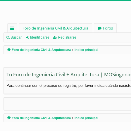
Foro de Ingenieria Civil & Arquitectura
Foros
nl
Buscar
Identificarse
Registrarse
ac
Foro de Ingenieria Civil & Arquitectura
Índice principal
es
rá
pi
Tu Foro de Ingenieria Civil + Arquitectura | MOSingenie
d
Para continuar con el proceso de registro, por favor indica cuándo naciste
os
Foro de Ingenieria Civil & Arquitectura
Índice principal