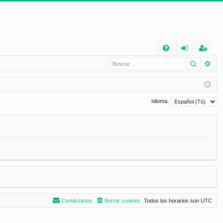
E
Buscar
Bú
FA
de
eg
Q
nt
ist
ifi
ra
Idioma:
ca
rs
rs
e
e
Contáctanos
Borrar cookies
Todos los horarios son
UTC