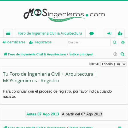
Foro de Ingenieria Civil & Arquitectura
Busca
B
nl
or
de
eg
Identificarse
Registrarse
ac
os
nt
ist
B
Foro de Ingenieria Civil & Arquitectura
Índice principal
es
ifi
ra
u
Idioma:
s
rá
ca
rs
Tu Foro de Ingenieria Civil + Arquitectura |
c
pi
rs
e
MOSingenieros - Registro
a
d
e
r
Para continuar con el proceso de registro, por favor indica cuándo
os
naciste.
Foro de Ingenieria Civil & Arquitectura
Índice principal