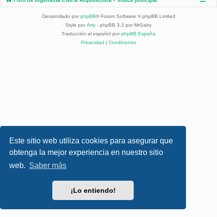
Desarrollado por
phpBB
® Forum Software © phpBB Limited
Style por
Arty
- phpBB 3.3 por MrGaby
Traducción al español por
phpBB España
Privacidad
|
Condiciones
Este sitio web utiliza cookies para asegurar que
obtenga la mejor experiencia en nuestro sitio
web.
Saber más
¡Lo entiendo!