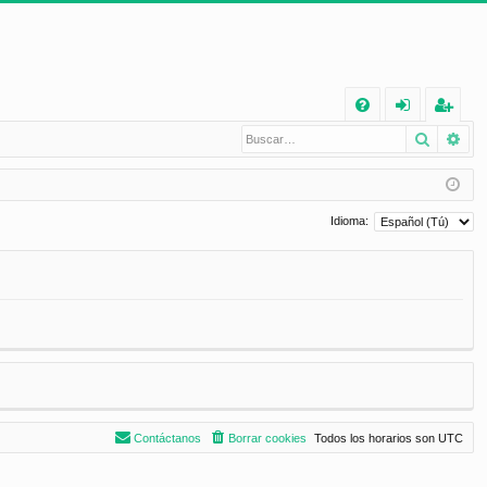
E
Buscar
Bú
FA
de
eg
Q
nt
ist
ifi
ra
Idioma:
ca
rs
rs
e
e
Contáctanos
Borrar cookies
Todos los horarios son
UTC