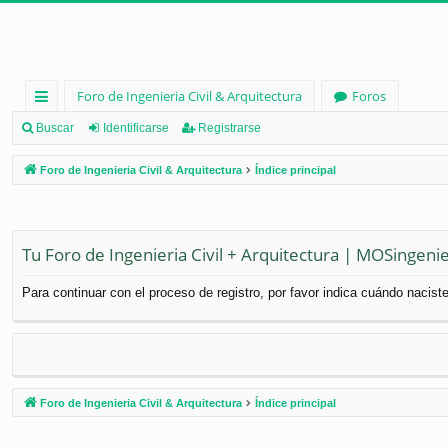
Foro de Ingenieria Civil & Arquitectura
Foros
nl
Buscar
Identificarse
Registrarse
ac
Foro de Ingenieria Civil & Arquitectura
Índice principal
es
rá
pi
Tu Foro de Ingenieria Civil + Arquitectura | MOSingenie
d
Para continuar con el proceso de registro, por favor indica cuándo naciste
os
Foro de Ingenieria Civil & Arquitectura
Índice principal