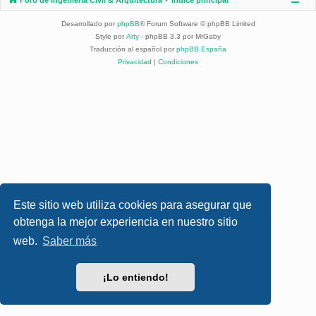
Desarrollado por
phpBB
® Forum Software © phpBB Limited
Style por
Arty
- phpBB 3.3 por MrGaby
Traducción al español por
phpBB España
Privacidad
|
Condiciones
Este sitio web utiliza cookies para asegurar que
obtenga la mejor experiencia en nuestro sitio
web.
Saber más
¡Lo entiendo!