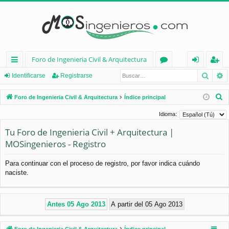
Foro de Ingenieria Civil & Arquitectura
Busca
B
nl
or
de
eg
Identificarse
Registrarse
ac
os
nt
ist
B
Foro de Ingenieria Civil & Arquitectura
Índice principal
es
ifi
ra
u
Idioma:
s
rá
ca
rs
Tu Foro de Ingenieria Civil + Arquitectura |
c
pi
rs
e
MOSingenieros - Registro
a
d
e
r
Para continuar con el proceso de registro, por favor indica cuándo
os
naciste.
Foro de Ingenieria Civil & Arquitectura
Índice principal