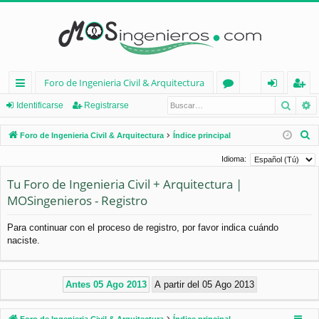
Foro de Ingenieria Civil & Arquitectura
Busca
B
nl
or
de
eg
Identificarse
Registrarse
ac
os
nt
ist
B
Foro de Ingenieria Civil & Arquitectura
Índice principal
es
ifi
ra
u
Idioma:
s
rá
ca
rs
Tu Foro de Ingenieria Civil + Arquitectura |
c
pi
rs
e
MOSingenieros - Registro
a
d
e
r
Para continuar con el proceso de registro, por favor indica cuándo
os
naciste.
Foro de Ingenieria Civil & Arquitectura
Índice principal