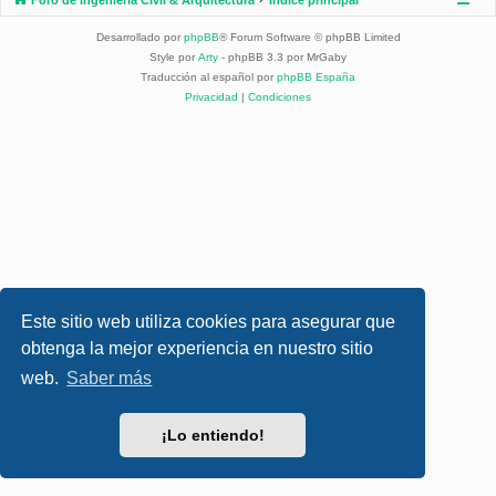
Desarrollado por
phpBB
® Forum Software © phpBB Limited
Style por
Arty
- phpBB 3.3 por MrGaby
Traducción al español por
phpBB España
Privacidad
|
Condiciones
Este sitio web utiliza cookies para asegurar que
obtenga la mejor experiencia en nuestro sitio
web.
Saber más
¡Lo entiendo!