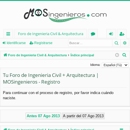
Foro de Ingenieria Civil & Arquitectura
Busca
B
nl
or
de
eg
Identificarse
Registrarse
ac
os
nt
ist
B
Foro de Ingenieria Civil & Arquitectura
Índice principal
es
ifi
ra
u
Idioma:
s
rá
ca
rs
Tu Foro de Ingenieria Civil + Arquitectura |
c
pi
rs
e
MOSingenieros - Registro
a
d
e
r
Para continuar con el proceso de registro, por favor indica cuándo
os
naciste.
Foro de Ingenieria Civil & Arquitectura
Índice principal