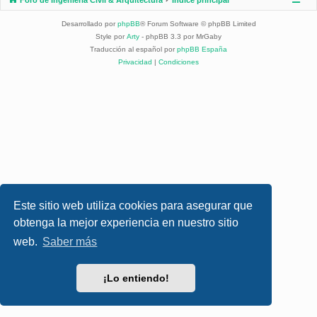
Desarrollado por
phpBB
® Forum Software © phpBB Limited
Style por
Arty
- phpBB 3.3 por MrGaby
Traducción al español por
phpBB España
Privacidad
|
Condiciones
Este sitio web utiliza cookies para asegurar que
obtenga la mejor experiencia en nuestro sitio
web.
Saber más
¡Lo entiendo!