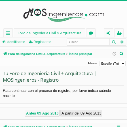
Foro de Ingenieria Civil & Arquitectura
Busca
B
nl
or
de
eg
Identificarse
Registrarse
ac
os
nt
ist
B
Foro de Ingenieria Civil & Arquitectura
Índice principal
es
ifi
ra
u
Idioma:
s
rá
ca
rs
Tu Foro de Ingenieria Civil + Arquitectura |
c
pi
rs
e
MOSingenieros - Registro
a
d
e
r
Para continuar con el proceso de registro, por favor indica cuándo
os
naciste.
Foro de Ingenieria Civil & Arquitectura
Índice principal