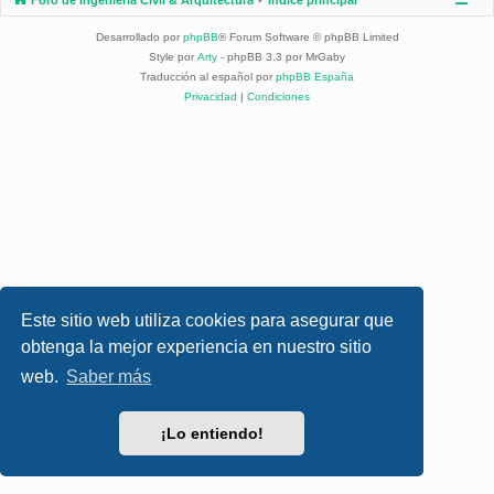
Desarrollado por
phpBB
® Forum Software © phpBB Limited
Style por
Arty
- phpBB 3.3 por MrGaby
Traducción al español por
phpBB España
Privacidad
|
Condiciones
Este sitio web utiliza cookies para asegurar que
obtenga la mejor experiencia en nuestro sitio
web.
Saber más
¡Lo entiendo!