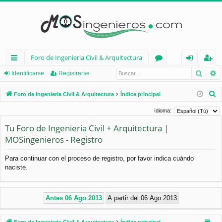
Foro de Ingenieria Civil & Arquitectura
Busca
B
nl
or
de
eg
Identificarse
Registrarse
ac
os
nt
ist
B
Foro de Ingenieria Civil & Arquitectura
Índice principal
es
ifi
ra
u
Idioma:
s
rá
ca
rs
Tu Foro de Ingenieria Civil + Arquitectura |
c
pi
rs
e
MOSingenieros - Registro
a
d
e
r
Para continuar con el proceso de registro, por favor indica cuándo
os
naciste.
Foro de Ingenieria Civil & Arquitectura
Índice principal