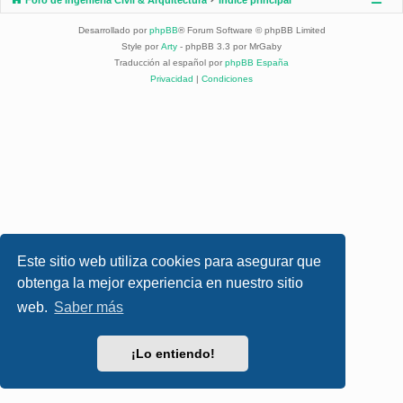
Desarrollado por
phpBB
® Forum Software © phpBB Limited
Style por
Arty
- phpBB 3.3 por MrGaby
Traducción al español por
phpBB España
Privacidad
|
Condiciones
Este sitio web utiliza cookies para asegurar que
obtenga la mejor experiencia en nuestro sitio
web.
Saber más
¡Lo entiendo!