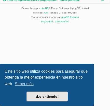
Desarrollado por
phpBB
® Forum Software © phpBB Limited
Style por
Arty
- phpBB 3.3 por MrGaby
Traducción al español por
phpBB España
Privacidad
|
Condiciones
Este sitio web utiliza cookies para asegurar que
obtenga la mejor experiencia en nuestro sitio
web.
Saber más
¡Lo entiendo!