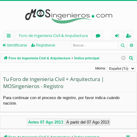
Foro de Ingenieria Civil & Arquitectura
Busca
B
nl
or
de
eg
Identificarse
Registrarse
ac
os
nt
ist
B
Foro de Ingenieria Civil & Arquitectura
Índice principal
es
ifi
ra
u
Idioma:
s
rá
ca
rs
Tu Foro de Ingenieria Civil + Arquitectura |
c
pi
rs
e
MOSingenieros - Registro
a
d
e
r
Para continuar con el proceso de registro, por favor indica cuándo
os
naciste.
Foro de Ingenieria Civil & Arquitectura
Índice principal