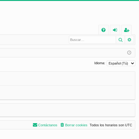
E
Buscar
Bú
FA
de
eg
Q
nt
ist
ifi
ra
Idioma:
ca
rs
rs
e
e
Contáctanos
Borrar cookies
Todos los horarios son
UTC