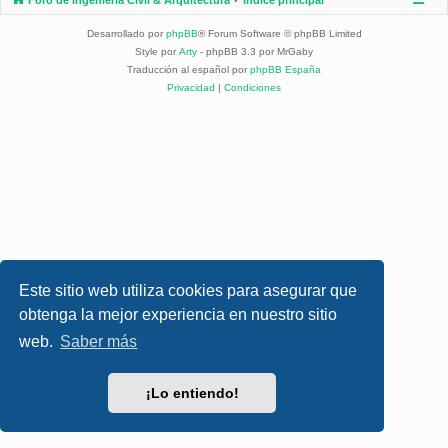
Desarrollado por
phpBB
® Forum Software © phpBB Limited
Style por
Arty
- phpBB 3.3 por MrGaby
Traducción al español por
phpBB España
Privacidad
|
Condiciones
Este sitio web utiliza cookies para asegurar que
obtenga la mejor experiencia en nuestro sitio
web.
Saber más
¡Lo entiendo!