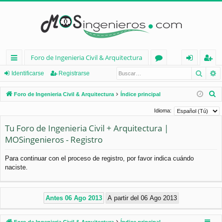
Foro de Ingenieria Civil & Arquitectura
Busca
B
nl
or
de
eg
Identificarse
Registrarse
ac
os
nt
ist
B
Foro de Ingenieria Civil & Arquitectura
Índice principal
es
ifi
ra
u
Idioma:
s
rá
ca
rs
Tu Foro de Ingenieria Civil + Arquitectura |
c
pi
rs
e
MOSingenieros - Registro
a
d
e
r
Para continuar con el proceso de registro, por favor indica cuándo
os
naciste.
Foro de Ingenieria Civil & Arquitectura
Índice principal