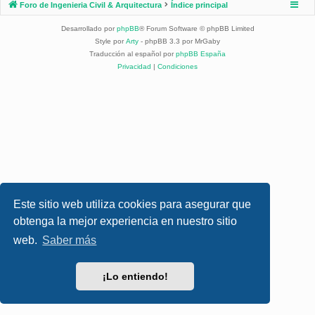
Foro de Ingenieria Civil & Arquitectura
Índice principal
Desarrollado por
phpBB
® Forum Software © phpBB Limited
Style por
Arty
- phpBB 3.3 por MrGaby
Traducción al español por
phpBB España
Privacidad
|
Condiciones
Este sitio web utiliza cookies para asegurar que
obtenga la mejor experiencia en nuestro sitio
web.
Saber más
¡Lo entiendo!