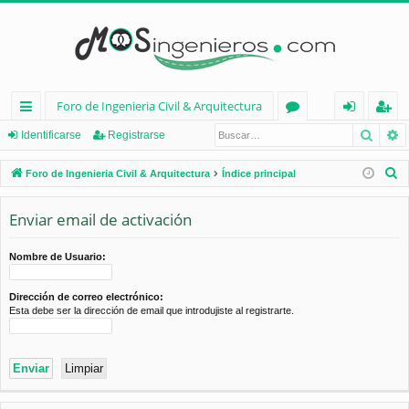
Foro de Ingenieria Civil & Arquitectura
Busca
B
nl
or
de
eg
Identificarse
Registrarse
ac
os
nt
ist
B
Foro de Ingenieria Civil & Arquitectura
Índice principal
es
ifi
ra
u
s
Enviar email de activación
rá
ca
rs
c
pi
rs
e
a
Nombre de Usuario:
d
e
r
Dirección de correo electrónico:
os
Esta debe ser la dirección de email que introdujiste al registrarte.