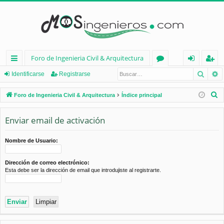
Foro de Ingenieria Civil & Arquitectura
Busca
B
nl
or
de
eg
Identificarse
Registrarse
ac
os
nt
ist
B
Foro de Ingenieria Civil & Arquitectura
Índice principal
es
ifi
ra
u
s
Enviar email de activación
rá
ca
rs
c
pi
rs
e
a
Nombre de Usuario:
d
e
r
Dirección de correo electrónico:
os
Esta debe ser la dirección de email que introdujiste al registrarte.