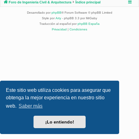
Foro de Ingenieria Civil & Arquitectura
Índice principal
Desarrollado por
phpBB
® Forum Software © phpBB Limited
Style por
Arty
- phpBB 3.3 por MrGaby
Traducción al español por
phpBB España
Privacidad
|
Condiciones
Este sitio web utiliza cookies para asegurar que
obtenga la mejor experiencia en nuestro sitio
web.
Saber más
¡Lo entiendo!