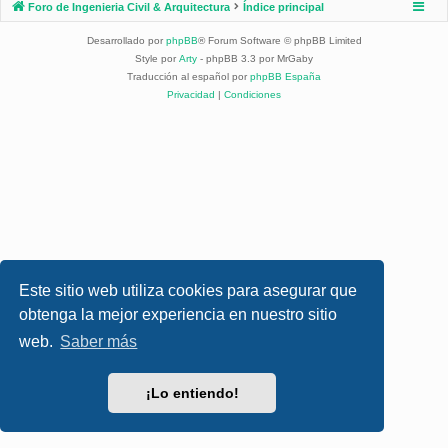
Foro de Ingenieria Civil & Arquitectura
Índice principal
Desarrollado por
phpBB
® Forum Software © phpBB Limited
Style por
Arty
- phpBB 3.3 por MrGaby
Traducción al español por
phpBB España
Privacidad
|
Condiciones
Este sitio web utiliza cookies para asegurar que
obtenga la mejor experiencia en nuestro sitio
web.
Saber más
¡Lo entiendo!