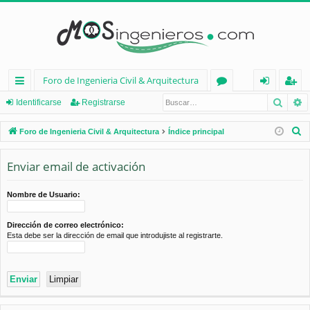
Foro de Ingenieria Civil & Arquitectura
Busca
B
nl
or
de
eg
Identificarse
Registrarse
ac
os
nt
ist
B
Foro de Ingenieria Civil & Arquitectura
Índice principal
es
ifi
ra
u
s
Enviar email de activación
rá
ca
rs
c
pi
rs
e
a
Nombre de Usuario:
d
e
r
Dirección de correo electrónico:
os
Esta debe ser la dirección de email que introdujiste al registrarte.