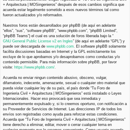
+ Arquitectura | MOSingenieros” después de esos cambios significa que
acuerda estar legalmente sometido a esos nuevos términos tal como
fueron actualizados y/o reformados.
Nuestros foros están desarrollados por phpBB (de aquí en adelante
“ellos”, “sus”, “software phpBB”, “www.phpbb.com”, “phpBB Limited”,
“phpBB Teams”) el cual es una solución de foros liberada bajo la “
GNU General Public License v2 en Ingles
” (de aquí en adelante “GPL”) y
puede ser descargada de
www.phpbb.com
. El software phpBB solamente
facilita discusiones basadas en Internet y la GPL estrictamente los
excluye de lo que aprobamos y/o desaprobamos como conductas y/o
contenido permisible. Para más información sobre phpBB, por favor
visite:
https://www.phpbb.com/
.
Acuerda no enviar ningun contenido abusivo, obsceno, vulgar,
difamatorio, indecente, amenazante, sexual o cualquier otro material que
pueda violar cualquier ley de su país, el país donde “Tu Foro de
Ingenieria Civil + Arquitectura | MOSingenieros” está instalado o Leyes
Internacionales. Hacer eso provocará que sea inmediata y
permanentemente expulsado y, si lo creemos oportuno, con notificación a
su Proveedor de Servicios de Internet. Las direcciones IP de todos los
envíos son registradas como ayuda para reforzar estas condiciones.
Acuerda que “Tu Foro de Ingenieria Civil + Arquitectura | MOSingenieros”
tiene derecho a eliminar, editar, mover o cerrar cualquier tema en
cualquier momento que lo creamos conveniente. Como usuario acuerda