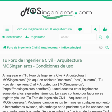
Foro de Ingenieria Civil & Arquitectura
Busca
B
nl
or
de
eg
Identificarse
Registrarse
ac
os
nt
ist
B
Foro de Ingenieria Civil & Arquitectura
Índice principal
es
ifi
ra
u
s
Tu Foro de Ingenieria Civil + Arquitectura |
rá
ca
rs
c
MOSingenieros - Condiciones de uso
pi
rs
e
a
d
e
r
Al ingresar en “Tu Foro de Ingenieria Civil + Arquitectura |
MOSingenieros” (de aquí en adelante “nosotros”, “nos”, “nuestro”, “Tu
os
Foro de Ingenieria Civil + Arquitectura | MOSingenieros”,
“https://mosingenieros.com/foro”), usted acuerda estar legalmente
sometido a los siguientes términos. En caso contrario por favor no se
registre y/o use “Tu Foro de Ingenieria Civil + Arquitectura |
MOSingenieros”. Podemos cambiar estos términos en cualquier momento
e intentaríamos avisarle, sin embargo sería prudente que los revisase por
su cuenta periódicamente. Seguir registrado a “Tu Foro de Ingenieria Civil