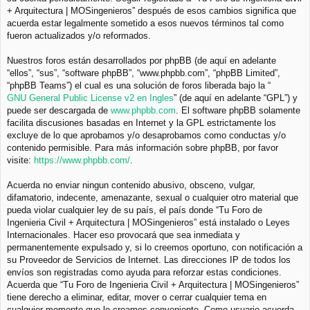
+ Arquitectura | MOSingenieros” después de esos cambios significa que
acuerda estar legalmente sometido a esos nuevos términos tal como
fueron actualizados y/o reformados.
Nuestros foros están desarrollados por phpBB (de aquí en adelante
“ellos”, “sus”, “software phpBB”, “www.phpbb.com”, “phpBB Limited”,
“phpBB Teams”) el cual es una solución de foros liberada bajo la “
GNU General Public License v2 en Ingles
” (de aquí en adelante “GPL”) y
puede ser descargada de
www.phpbb.com
. El software phpBB solamente
facilita discusiones basadas en Internet y la GPL estrictamente los
excluye de lo que aprobamos y/o desaprobamos como conductas y/o
contenido permisible. Para más información sobre phpBB, por favor
visite:
https://www.phpbb.com/
.
Acuerda no enviar ningun contenido abusivo, obsceno, vulgar,
difamatorio, indecente, amenazante, sexual o cualquier otro material que
pueda violar cualquier ley de su país, el país donde “Tu Foro de
Ingenieria Civil + Arquitectura | MOSingenieros” está instalado o Leyes
Internacionales. Hacer eso provocará que sea inmediata y
permanentemente expulsado y, si lo creemos oportuno, con notificación a
su Proveedor de Servicios de Internet. Las direcciones IP de todos los
envíos son registradas como ayuda para reforzar estas condiciones.
Acuerda que “Tu Foro de Ingenieria Civil + Arquitectura | MOSingenieros”
tiene derecho a eliminar, editar, mover o cerrar cualquier tema en
cualquier momento que lo creamos conveniente. Como usuario acuerda