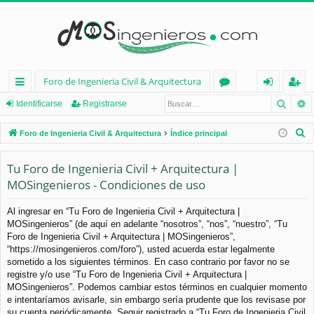
Foro de Ingenieria Civil & Arquitectura
Busca
B
nl
or
de
eg
Identificarse
Registrarse
ac
os
nt
ist
B
Foro de Ingenieria Civil & Arquitectura
Índice principal
es
ifi
ra
u
s
Tu Foro de Ingenieria Civil + Arquitectura |
rá
ca
rs
c
MOSingenieros - Condiciones de uso
pi
rs
e
a
d
e
r
Al ingresar en “Tu Foro de Ingenieria Civil + Arquitectura |
MOSingenieros” (de aquí en adelante “nosotros”, “nos”, “nuestro”, “Tu
os
Foro de Ingenieria Civil + Arquitectura | MOSingenieros”,
“https://mosingenieros.com/foro”), usted acuerda estar legalmente
sometido a los siguientes términos. En caso contrario por favor no se
registre y/o use “Tu Foro de Ingenieria Civil + Arquitectura |
MOSingenieros”. Podemos cambiar estos términos en cualquier momento
e intentaríamos avisarle, sin embargo sería prudente que los revisase por
su cuenta periódicamente. Seguir registrado a “Tu Foro de Ingenieria Civil