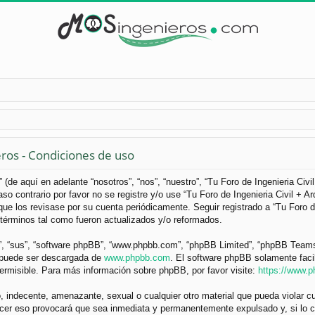
eros - Condiciones de uso
 (de aquí en adelante “nosotros”, “nos”, “nuestro”, “Tu Foro de Ingenieria Civ
so contrario por favor no se registre y/o use “Tu Foro de Ingenieria Civil +
ue los revisase por su cuenta periódicamente. Seguir registrado a “Tu Foro d
términos tal como fueron actualizados y/o reformados.
”, “sus”, “software phpBB”, “www.phpbb.com”, “phpBB Limited”, “phpBB Teams”) 
y puede ser descargada de
www.phpbb.com
. El software phpBB solamente faci
misible. Para más información sobre phpBB, por favor visite:
https://www.
 indecente, amenazante, sexual o cualquier otro material que pueda violar cua
acer eso provocará que sea inmediata y permanentemente expulsado y, si lo c