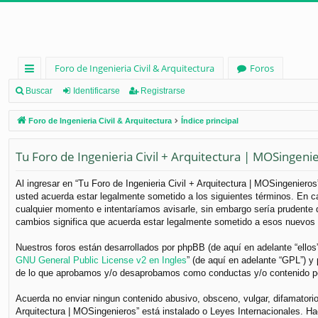
Foro de Ingenieria Civil & Arquitectura
Foros
nl
Buscar
Identificarse
Registrarse
ac
Foro de Ingenieria Civil & Arquitectura
Índice principal
es
Tu Foro de Ingenieria Civil + Arquitectura | MOSingeni
rá
pi
Al ingresar en “Tu Foro de Ingenieria Civil + Arquitectura | MOSingenieros”
usted acuerda estar legalmente sometido a los siguientes términos. En ca
d
cualquier momento e intentaríamos avisarle, sin embargo sería prudente q
os
cambios significa que acuerda estar legalmente sometido a esos nuevos 
Nuestros foros están desarrollados por phpBB (de aquí en adelante “ellos
GNU General Public License v2 en Ingles
” (de aquí en adelante “GPL”) 
de lo que aprobamos y/o desaprobamos como conductas y/o contenido per
Acuerda no enviar ningun contenido abusivo, obsceno, vulgar, difamatorio,
Arquitectura | MOSingenieros” está instalado o Leyes Internacionales. H