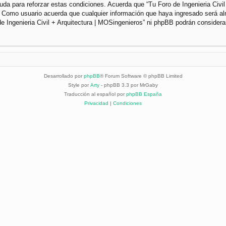
da para reforzar estas condiciones. Acuerda que “Tu Foro de Ingenieria Civil 
. Como usuario acuerda que cualquier información que haya ingresado será a
de Ingenieria Civil + Arquitectura | MOSingenieros” ni phpBB podrán considera
Desarrollado por
phpBB
® Forum Software © phpBB Limited
Style por
Arty
- phpBB 3.3 por MrGaby
Traducción al español por
phpBB España
Privacidad
|
Condiciones