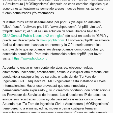
+ Arquitectura | MOSingenieros” después de esos cambios significa que
acuerda estar legalmente sometido a esos nuevos términos tal como
fueron actualizados y/o reformados.
Nuestros foros están desarrollados por phpBB (de aquí en adelante
“ellos”, “sus”, “software phpBB”, “www.phpbb.com”, “phpBB Limited”,
“phpBB Teams”) el cual es una solución de foros liberada bajo la “
GNU General Public License v2 en Ingles
” (de aquí en adelante “GPL”) y
puede ser descargada de
www.phpbb.com
. El software phpBB solamente
facilita discusiones basadas en Internet y la GPL estrictamente los
excluye de lo que aprobamos y/o desaprobamos como conductas y/o
contenido permisible. Para más información sobre phpBB, por favor
visite:
https://www.phpbb.com/
.
Acuerda no enviar ningun contenido abusivo, obsceno, vulgar,
difamatorio, indecente, amenazante, sexual o cualquier otro material que
pueda violar cualquier ley de su país, el país donde “Tu Foro de
Ingenieria Civil + Arquitectura | MOSingenieros” está instalado o Leyes
Internacionales. Hacer eso provocará que sea inmediata y
permanentemente expulsado y, si lo creemos oportuno, con notificación a
su Proveedor de Servicios de Internet. Las direcciones IP de todos los
envíos son registradas como ayuda para reforzar estas condiciones.
Acuerda que “Tu Foro de Ingenieria Civil + Arquitectura | MOSingenieros”
tiene derecho a eliminar, editar, mover o cerrar cualquier tema en
cualquier momento que lo creamos conveniente. Como usuario acuerda