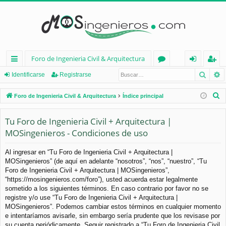
Foro de Ingenieria Civil & Arquitectura
Busca
B
nl
or
de
eg
Identificarse
Registrarse
ac
os
nt
ist
B
Foro de Ingenieria Civil & Arquitectura
Índice principal
es
ifi
ra
u
s
Tu Foro de Ingenieria Civil + Arquitectura |
rá
ca
rs
c
MOSingenieros - Condiciones de uso
pi
rs
e
a
d
e
r
Al ingresar en “Tu Foro de Ingenieria Civil + Arquitectura |
MOSingenieros” (de aquí en adelante “nosotros”, “nos”, “nuestro”, “Tu
os
Foro de Ingenieria Civil + Arquitectura | MOSingenieros”,
“https://mosingenieros.com/foro”), usted acuerda estar legalmente
sometido a los siguientes términos. En caso contrario por favor no se
registre y/o use “Tu Foro de Ingenieria Civil + Arquitectura |
MOSingenieros”. Podemos cambiar estos términos en cualquier momento
e intentaríamos avisarle, sin embargo sería prudente que los revisase por
su cuenta periódicamente. Seguir registrado a “Tu Foro de Ingenieria Civil