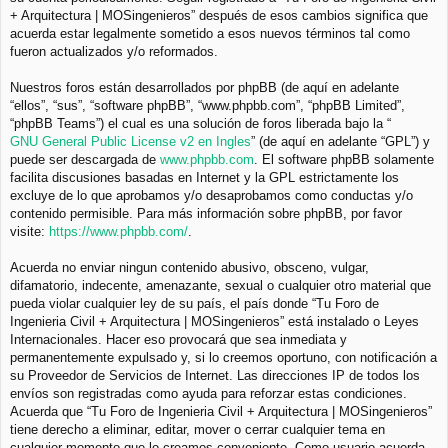
+ Arquitectura | MOSingenieros” después de esos cambios significa que
acuerda estar legalmente sometido a esos nuevos términos tal como
fueron actualizados y/o reformados.
Nuestros foros están desarrollados por phpBB (de aquí en adelante
“ellos”, “sus”, “software phpBB”, “www.phpbb.com”, “phpBB Limited”,
“phpBB Teams”) el cual es una solución de foros liberada bajo la “
GNU General Public License v2 en Ingles
” (de aquí en adelante “GPL”) y
puede ser descargada de
www.phpbb.com
. El software phpBB solamente
facilita discusiones basadas en Internet y la GPL estrictamente los
excluye de lo que aprobamos y/o desaprobamos como conductas y/o
contenido permisible. Para más información sobre phpBB, por favor
visite:
https://www.phpbb.com/
.
Acuerda no enviar ningun contenido abusivo, obsceno, vulgar,
difamatorio, indecente, amenazante, sexual o cualquier otro material que
pueda violar cualquier ley de su país, el país donde “Tu Foro de
Ingenieria Civil + Arquitectura | MOSingenieros” está instalado o Leyes
Internacionales. Hacer eso provocará que sea inmediata y
permanentemente expulsado y, si lo creemos oportuno, con notificación a
su Proveedor de Servicios de Internet. Las direcciones IP de todos los
envíos son registradas como ayuda para reforzar estas condiciones.
Acuerda que “Tu Foro de Ingenieria Civil + Arquitectura | MOSingenieros”
tiene derecho a eliminar, editar, mover o cerrar cualquier tema en
cualquier momento que lo creamos conveniente. Como usuario acuerda