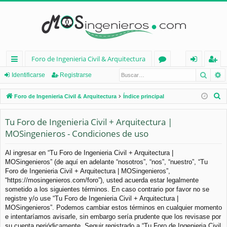
Foro de Ingenieria Civil & Arquitectura
Busca
B
nl
or
de
eg
Identificarse
Registrarse
ac
os
nt
ist
B
Foro de Ingenieria Civil & Arquitectura
Índice principal
es
ifi
ra
u
s
Tu Foro de Ingenieria Civil + Arquitectura |
rá
ca
rs
c
MOSingenieros - Condiciones de uso
pi
rs
e
a
d
e
r
Al ingresar en “Tu Foro de Ingenieria Civil + Arquitectura |
MOSingenieros” (de aquí en adelante “nosotros”, “nos”, “nuestro”, “Tu
os
Foro de Ingenieria Civil + Arquitectura | MOSingenieros”,
“https://mosingenieros.com/foro”), usted acuerda estar legalmente
sometido a los siguientes términos. En caso contrario por favor no se
registre y/o use “Tu Foro de Ingenieria Civil + Arquitectura |
MOSingenieros”. Podemos cambiar estos términos en cualquier momento
e intentaríamos avisarle, sin embargo sería prudente que los revisase por
su cuenta periódicamente. Seguir registrado a “Tu Foro de Ingenieria Civil