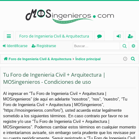
Foro de Ingenieria Civil & Arquitectura
Busca
B
nl
or
de
eg
Identificarse
Registrarse
ac
os
nt
ist
B
Foro de Ingenieria Civil & Arquitectura
Índice principal
es
ifi
ra
u
s
Tu Foro de Ingenieria Civil + Arquitectura |
rá
ca
rs
c
MOSingenieros - Condiciones de uso
pi
rs
e
a
d
e
r
Al ingresar en “Tu Foro de Ingenieria Civil + Arquitectura |
MOSingenieros” (de aquí en adelante “nosotros”, “nos”, “nuestro”, “Tu
os
Foro de Ingenieria Civil + Arquitectura | MOSingenieros”,
“https://mosingenieros.com/foro”), usted acuerda estar legalmente
sometido a los siguientes términos. En caso contrario por favor no se
registre y/o use “Tu Foro de Ingenieria Civil + Arquitectura |
MOSingenieros”. Podemos cambiar estos términos en cualquier momento
e intentaríamos avisarle, sin embargo sería prudente que los revisase por
su cuenta periódicamente. Seguir registrado a “Tu Foro de Ingenieria Civil