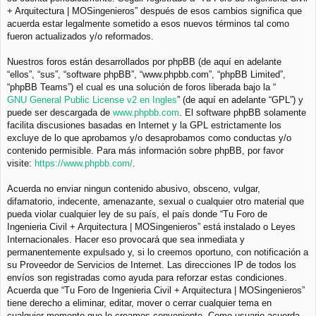
+ Arquitectura | MOSingenieros” después de esos cambios significa que
acuerda estar legalmente sometido a esos nuevos términos tal como
fueron actualizados y/o reformados.
Nuestros foros están desarrollados por phpBB (de aquí en adelante
“ellos”, “sus”, “software phpBB”, “www.phpbb.com”, “phpBB Limited”,
“phpBB Teams”) el cual es una solución de foros liberada bajo la “
GNU General Public License v2 en Ingles
” (de aquí en adelante “GPL”) y
puede ser descargada de
www.phpbb.com
. El software phpBB solamente
facilita discusiones basadas en Internet y la GPL estrictamente los
excluye de lo que aprobamos y/o desaprobamos como conductas y/o
contenido permisible. Para más información sobre phpBB, por favor
visite:
https://www.phpbb.com/
.
Acuerda no enviar ningun contenido abusivo, obsceno, vulgar,
difamatorio, indecente, amenazante, sexual o cualquier otro material que
pueda violar cualquier ley de su país, el país donde “Tu Foro de
Ingenieria Civil + Arquitectura | MOSingenieros” está instalado o Leyes
Internacionales. Hacer eso provocará que sea inmediata y
permanentemente expulsado y, si lo creemos oportuno, con notificación a
su Proveedor de Servicios de Internet. Las direcciones IP de todos los
envíos son registradas como ayuda para reforzar estas condiciones.
Acuerda que “Tu Foro de Ingenieria Civil + Arquitectura | MOSingenieros”
tiene derecho a eliminar, editar, mover o cerrar cualquier tema en
cualquier momento que lo creamos conveniente. Como usuario acuerda