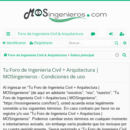
Foro de Ingenieria Civil & Arquitectura
Busca
B
nl
or
de
eg
Identificarse
Registrarse
ac
os
nt
ist
B
Foro de Ingenieria Civil & Arquitectura
Índice principal
es
ifi
ra
u
s
Tu Foro de Ingenieria Civil + Arquitectura |
rá
ca
rs
c
MOSingenieros - Condiciones de uso
pi
rs
e
a
d
e
r
Al ingresar en “Tu Foro de Ingenieria Civil + Arquitectura |
MOSingenieros” (de aquí en adelante “nosotros”, “nos”, “nuestro”, “Tu
os
Foro de Ingenieria Civil + Arquitectura | MOSingenieros”,
“https://mosingenieros.com/foro”), usted acuerda estar legalmente
sometido a los siguientes términos. En caso contrario por favor no se
registre y/o use “Tu Foro de Ingenieria Civil + Arquitectura |
MOSingenieros”. Podemos cambiar estos términos en cualquier momento
e intentaríamos avisarle, sin embargo sería prudente que los revisase por
su cuenta periódicamente. Seguir registrado a “Tu Foro de Ingenieria Civil