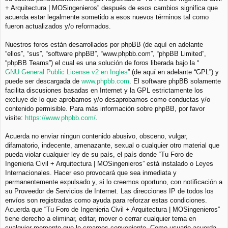
+ Arquitectura | MOSingenieros” después de esos cambios significa que
acuerda estar legalmente sometido a esos nuevos términos tal como
fueron actualizados y/o reformados.
Nuestros foros están desarrollados por phpBB (de aquí en adelante
“ellos”, “sus”, “software phpBB”, “www.phpbb.com”, “phpBB Limited”,
“phpBB Teams”) el cual es una solución de foros liberada bajo la “
GNU General Public License v2 en Ingles
” (de aquí en adelante “GPL”) y
puede ser descargada de
www.phpbb.com
. El software phpBB solamente
facilita discusiones basadas en Internet y la GPL estrictamente los
excluye de lo que aprobamos y/o desaprobamos como conductas y/o
contenido permisible. Para más información sobre phpBB, por favor
visite:
https://www.phpbb.com/
.
Acuerda no enviar ningun contenido abusivo, obsceno, vulgar,
difamatorio, indecente, amenazante, sexual o cualquier otro material que
pueda violar cualquier ley de su país, el país donde “Tu Foro de
Ingenieria Civil + Arquitectura | MOSingenieros” está instalado o Leyes
Internacionales. Hacer eso provocará que sea inmediata y
permanentemente expulsado y, si lo creemos oportuno, con notificación a
su Proveedor de Servicios de Internet. Las direcciones IP de todos los
envíos son registradas como ayuda para reforzar estas condiciones.
Acuerda que “Tu Foro de Ingenieria Civil + Arquitectura | MOSingenieros”
tiene derecho a eliminar, editar, mover o cerrar cualquier tema en
cualquier momento que lo creamos conveniente. Como usuario acuerda