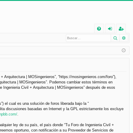
E
Buscar
Bú
FA
de
eg
Q
nt
ist
ifi
ra
ca
rs
rs
e
il + Arquitectura | MOSingenieros”, “https://mosingenieros.com/foro”),
 Arquitectura | MOSingenieros”. Podemos cambiar estos términos en
e
e Ingenieria Civil + Arquitectura | MOSingenieros” después de esos
el cual es una solución de foros liberada bajo la “
lita discusiones basadas en Internet y la GPL estrictamente los excluye
phpbb.com/
.
lquier ley de su país, el país donde “Tu Foro de Ingenieria Civil +
reemos oportuno, con notificación a su Proveedor de Servicios de