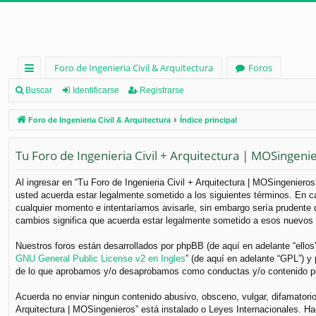
Foro de Ingenieria Civil & Arquitectura
Foros
nl
Buscar
Identificarse
Registrarse
ac
Foro de Ingenieria Civil & Arquitectura
Índice principal
es
Tu Foro de Ingenieria Civil + Arquitectura | MOSingeni
rá
pi
Al ingresar en “Tu Foro de Ingenieria Civil + Arquitectura | MOSingenieros”
usted acuerda estar legalmente sometido a los siguientes términos. En ca
d
cualquier momento e intentaríamos avisarle, sin embargo sería prudente q
os
cambios significa que acuerda estar legalmente sometido a esos nuevos 
Nuestros foros están desarrollados por phpBB (de aquí en adelante “ellos
GNU General Public License v2 en Ingles
” (de aquí en adelante “GPL”) 
de lo que aprobamos y/o desaprobamos como conductas y/o contenido per
Acuerda no enviar ningun contenido abusivo, obsceno, vulgar, difamatorio,
Arquitectura | MOSingenieros” está instalado o Leyes Internacionales. H