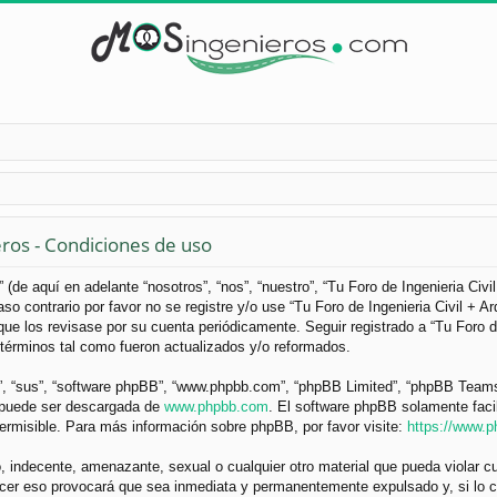
eros - Condiciones de uso
 (de aquí en adelante “nosotros”, “nos”, “nuestro”, “Tu Foro de Ingenieria Civ
so contrario por favor no se registre y/o use “Tu Foro de Ingenieria Civil +
ue los revisase por su cuenta periódicamente. Seguir registrado a “Tu Foro d
términos tal como fueron actualizados y/o reformados.
”, “sus”, “software phpBB”, “www.phpbb.com”, “phpBB Limited”, “phpBB Teams”) 
y puede ser descargada de
www.phpbb.com
. El software phpBB solamente faci
misible. Para más información sobre phpBB, por favor visite:
https://www.
 indecente, amenazante, sexual o cualquier otro material que pueda violar cua
acer eso provocará que sea inmediata y permanentemente expulsado y, si lo c