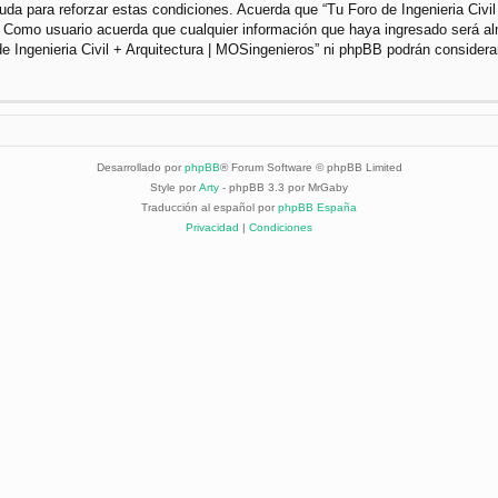
da para reforzar estas condiciones. Acuerda que “Tu Foro de Ingenieria Civil 
. Como usuario acuerda que cualquier información que haya ingresado será a
de Ingenieria Civil + Arquitectura | MOSingenieros” ni phpBB podrán considera
Desarrollado por
phpBB
® Forum Software © phpBB Limited
Style por
Arty
- phpBB 3.3 por MrGaby
Traducción al español por
phpBB España
Privacidad
|
Condiciones