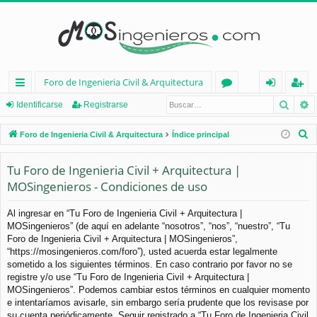
Foro de Ingenieria Civil & Arquitectura
Busca
B
nl
or
de
eg
Identificarse
Registrarse
ac
os
nt
ist
B
Foro de Ingenieria Civil & Arquitectura
Índice principal
es
ifi
ra
u
s
Tu Foro de Ingenieria Civil + Arquitectura |
rá
ca
rs
c
MOSingenieros - Condiciones de uso
pi
rs
e
a
d
e
r
Al ingresar en “Tu Foro de Ingenieria Civil + Arquitectura |
MOSingenieros” (de aquí en adelante “nosotros”, “nos”, “nuestro”, “Tu
os
Foro de Ingenieria Civil + Arquitectura | MOSingenieros”,
“https://mosingenieros.com/foro”), usted acuerda estar legalmente
sometido a los siguientes términos. En caso contrario por favor no se
registre y/o use “Tu Foro de Ingenieria Civil + Arquitectura |
MOSingenieros”. Podemos cambiar estos términos en cualquier momento
e intentaríamos avisarle, sin embargo sería prudente que los revisase por
su cuenta periódicamente. Seguir registrado a “Tu Foro de Ingenieria Civil