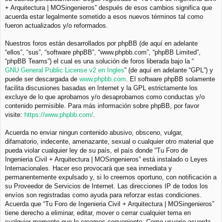
+ Arquitectura | MOSingenieros” después de esos cambios significa que
acuerda estar legalmente sometido a esos nuevos términos tal como
fueron actualizados y/o reformados.
Nuestros foros están desarrollados por phpBB (de aquí en adelante
“ellos”, “sus”, “software phpBB”, “www.phpbb.com”, “phpBB Limited”,
“phpBB Teams”) el cual es una solución de foros liberada bajo la “
GNU General Public License v2 en Ingles
” (de aquí en adelante “GPL”) y
puede ser descargada de
www.phpbb.com
. El software phpBB solamente
facilita discusiones basadas en Internet y la GPL estrictamente los
excluye de lo que aprobamos y/o desaprobamos como conductas y/o
contenido permisible. Para más información sobre phpBB, por favor
visite:
https://www.phpbb.com/
.
Acuerda no enviar ningun contenido abusivo, obsceno, vulgar,
difamatorio, indecente, amenazante, sexual o cualquier otro material que
pueda violar cualquier ley de su país, el país donde “Tu Foro de
Ingenieria Civil + Arquitectura | MOSingenieros” está instalado o Leyes
Internacionales. Hacer eso provocará que sea inmediata y
permanentemente expulsado y, si lo creemos oportuno, con notificación a
su Proveedor de Servicios de Internet. Las direcciones IP de todos los
envíos son registradas como ayuda para reforzar estas condiciones.
Acuerda que “Tu Foro de Ingenieria Civil + Arquitectura | MOSingenieros”
tiene derecho a eliminar, editar, mover o cerrar cualquier tema en
cualquier momento que lo creamos conveniente. Como usuario acuerda