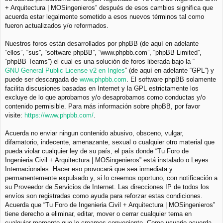
+ Arquitectura | MOSingenieros” después de esos cambios significa que
acuerda estar legalmente sometido a esos nuevos términos tal como
fueron actualizados y/o reformados.
Nuestros foros están desarrollados por phpBB (de aquí en adelante
“ellos”, “sus”, “software phpBB”, “www.phpbb.com”, “phpBB Limited”,
“phpBB Teams”) el cual es una solución de foros liberada bajo la “
GNU General Public License v2 en Ingles
” (de aquí en adelante “GPL”) y
puede ser descargada de
www.phpbb.com
. El software phpBB solamente
facilita discusiones basadas en Internet y la GPL estrictamente los
excluye de lo que aprobamos y/o desaprobamos como conductas y/o
contenido permisible. Para más información sobre phpBB, por favor
visite:
https://www.phpbb.com/
.
Acuerda no enviar ningun contenido abusivo, obsceno, vulgar,
difamatorio, indecente, amenazante, sexual o cualquier otro material que
pueda violar cualquier ley de su país, el país donde “Tu Foro de
Ingenieria Civil + Arquitectura | MOSingenieros” está instalado o Leyes
Internacionales. Hacer eso provocará que sea inmediata y
permanentemente expulsado y, si lo creemos oportuno, con notificación a
su Proveedor de Servicios de Internet. Las direcciones IP de todos los
envíos son registradas como ayuda para reforzar estas condiciones.
Acuerda que “Tu Foro de Ingenieria Civil + Arquitectura | MOSingenieros”
tiene derecho a eliminar, editar, mover o cerrar cualquier tema en
cualquier momento que lo creamos conveniente. Como usuario acuerda