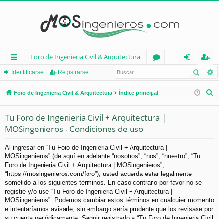
Foro de Ingenieria Civil & Arquitectura
Busca
B
nl
or
de
eg
Identificarse
Registrarse
ac
os
nt
ist
B
Foro de Ingenieria Civil & Arquitectura
Índice principal
es
ifi
ra
u
s
Tu Foro de Ingenieria Civil + Arquitectura |
rá
ca
rs
c
MOSingenieros - Condiciones de uso
pi
rs
e
a
d
e
r
Al ingresar en “Tu Foro de Ingenieria Civil + Arquitectura |
MOSingenieros” (de aquí en adelante “nosotros”, “nos”, “nuestro”, “Tu
os
Foro de Ingenieria Civil + Arquitectura | MOSingenieros”,
“https://mosingenieros.com/foro”), usted acuerda estar legalmente
sometido a los siguientes términos. En caso contrario por favor no se
registre y/o use “Tu Foro de Ingenieria Civil + Arquitectura |
MOSingenieros”. Podemos cambiar estos términos en cualquier momento
e intentaríamos avisarle, sin embargo sería prudente que los revisase por
su cuenta periódicamente. Seguir registrado a “Tu Foro de Ingenieria Civil