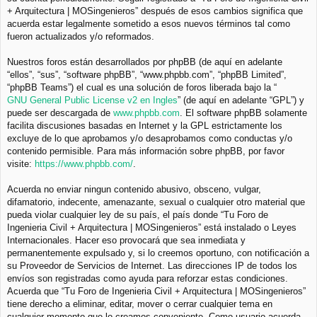
+ Arquitectura | MOSingenieros” después de esos cambios significa que
acuerda estar legalmente sometido a esos nuevos términos tal como
fueron actualizados y/o reformados.
Nuestros foros están desarrollados por phpBB (de aquí en adelante
“ellos”, “sus”, “software phpBB”, “www.phpbb.com”, “phpBB Limited”,
“phpBB Teams”) el cual es una solución de foros liberada bajo la “
GNU General Public License v2 en Ingles
” (de aquí en adelante “GPL”) y
puede ser descargada de
www.phpbb.com
. El software phpBB solamente
facilita discusiones basadas en Internet y la GPL estrictamente los
excluye de lo que aprobamos y/o desaprobamos como conductas y/o
contenido permisible. Para más información sobre phpBB, por favor
visite:
https://www.phpbb.com/
.
Acuerda no enviar ningun contenido abusivo, obsceno, vulgar,
difamatorio, indecente, amenazante, sexual o cualquier otro material que
pueda violar cualquier ley de su país, el país donde “Tu Foro de
Ingenieria Civil + Arquitectura | MOSingenieros” está instalado o Leyes
Internacionales. Hacer eso provocará que sea inmediata y
permanentemente expulsado y, si lo creemos oportuno, con notificación a
su Proveedor de Servicios de Internet. Las direcciones IP de todos los
envíos son registradas como ayuda para reforzar estas condiciones.
Acuerda que “Tu Foro de Ingenieria Civil + Arquitectura | MOSingenieros”
tiene derecho a eliminar, editar, mover o cerrar cualquier tema en
cualquier momento que lo creamos conveniente. Como usuario acuerda