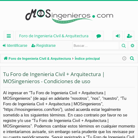
Foro de Ingenieria Civil & Arquitectura
Busca
B
nl
or
de
eg
Identificarse
Registrarse
ac
os
nt
ist
B
Foro de Ingenieria Civil & Arquitectura
Índice principal
es
ifi
ra
u
s
Tu Foro de Ingenieria Civil + Arquitectura |
rá
ca
rs
c
MOSingenieros - Condiciones de uso
pi
rs
e
a
d
e
r
Al ingresar en “Tu Foro de Ingenieria Civil + Arquitectura |
MOSingenieros” (de aquí en adelante “nosotros”, “nos”, “nuestro”, “Tu
os
Foro de Ingenieria Civil + Arquitectura | MOSingenieros”,
“https://mosingenieros.com/foro”), usted acuerda estar legalmente
sometido a los siguientes términos. En caso contrario por favor no se
registre y/o use “Tu Foro de Ingenieria Civil + Arquitectura |
MOSingenieros”. Podemos cambiar estos términos en cualquier momento
e intentaríamos avisarle, sin embargo sería prudente que los revisase por
su cuenta periódicamente. Seguir registrado a “Tu Foro de Ingenieria Civil