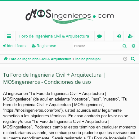
Foro de Ingenieria Civil & Arquitectura
Busca
B
nl
or
de
eg
Identificarse
Registrarse
ac
os
nt
ist
B
Foro de Ingenieria Civil & Arquitectura
Índice principal
es
ifi
ra
u
s
Tu Foro de Ingenieria Civil + Arquitectura |
rá
ca
rs
c
MOSingenieros - Condiciones de uso
pi
rs
e
a
d
e
r
Al ingresar en “Tu Foro de Ingenieria Civil + Arquitectura |
MOSingenieros” (de aquí en adelante “nosotros”, “nos”, “nuestro”, “Tu
os
Foro de Ingenieria Civil + Arquitectura | MOSingenieros”,
“https://mosingenieros.com/foro”), usted acuerda estar legalmente
sometido a los siguientes términos. En caso contrario por favor no se
registre y/o use “Tu Foro de Ingenieria Civil + Arquitectura |
MOSingenieros”. Podemos cambiar estos términos en cualquier momento
e intentaríamos avisarle, sin embargo sería prudente que los revisase por
su cuenta periódicamente. Seguir registrado a “Tu Foro de Ingenieria Civil