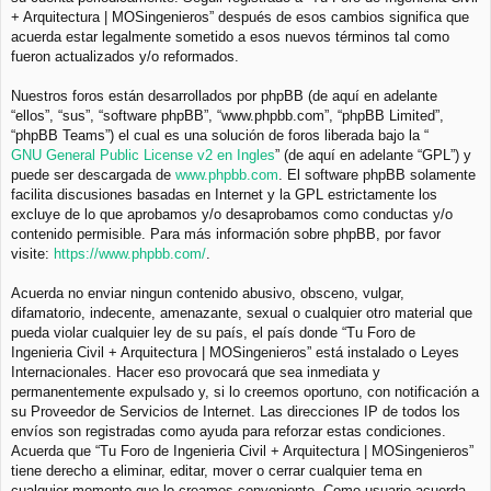
+ Arquitectura | MOSingenieros” después de esos cambios significa que
acuerda estar legalmente sometido a esos nuevos términos tal como
fueron actualizados y/o reformados.
Nuestros foros están desarrollados por phpBB (de aquí en adelante
“ellos”, “sus”, “software phpBB”, “www.phpbb.com”, “phpBB Limited”,
“phpBB Teams”) el cual es una solución de foros liberada bajo la “
GNU General Public License v2 en Ingles
” (de aquí en adelante “GPL”) y
puede ser descargada de
www.phpbb.com
. El software phpBB solamente
facilita discusiones basadas en Internet y la GPL estrictamente los
excluye de lo que aprobamos y/o desaprobamos como conductas y/o
contenido permisible. Para más información sobre phpBB, por favor
visite:
https://www.phpbb.com/
.
Acuerda no enviar ningun contenido abusivo, obsceno, vulgar,
difamatorio, indecente, amenazante, sexual o cualquier otro material que
pueda violar cualquier ley de su país, el país donde “Tu Foro de
Ingenieria Civil + Arquitectura | MOSingenieros” está instalado o Leyes
Internacionales. Hacer eso provocará que sea inmediata y
permanentemente expulsado y, si lo creemos oportuno, con notificación a
su Proveedor de Servicios de Internet. Las direcciones IP de todos los
envíos son registradas como ayuda para reforzar estas condiciones.
Acuerda que “Tu Foro de Ingenieria Civil + Arquitectura | MOSingenieros”
tiene derecho a eliminar, editar, mover o cerrar cualquier tema en
cualquier momento que lo creamos conveniente. Como usuario acuerda