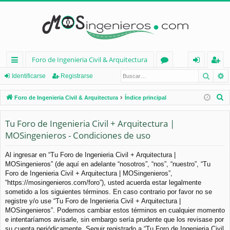
Foro de Ingenieria Civil & Arquitectura
Busca
B
nl
or
de
eg
Identificarse
Registrarse
ac
os
nt
ist
B
Foro de Ingenieria Civil & Arquitectura
Índice principal
es
ifi
ra
u
s
Tu Foro de Ingenieria Civil + Arquitectura |
rá
ca
rs
c
MOSingenieros - Condiciones de uso
pi
rs
e
a
d
e
r
Al ingresar en “Tu Foro de Ingenieria Civil + Arquitectura |
MOSingenieros” (de aquí en adelante “nosotros”, “nos”, “nuestro”, “Tu
os
Foro de Ingenieria Civil + Arquitectura | MOSingenieros”,
“https://mosingenieros.com/foro”), usted acuerda estar legalmente
sometido a los siguientes términos. En caso contrario por favor no se
registre y/o use “Tu Foro de Ingenieria Civil + Arquitectura |
MOSingenieros”. Podemos cambiar estos términos en cualquier momento
e intentaríamos avisarle, sin embargo sería prudente que los revisase por
su cuenta periódicamente. Seguir registrado a “Tu Foro de Ingenieria Civil