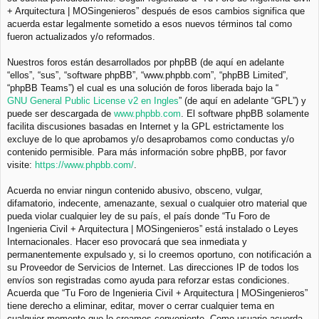
+ Arquitectura | MOSingenieros” después de esos cambios significa que
acuerda estar legalmente sometido a esos nuevos términos tal como
fueron actualizados y/o reformados.
Nuestros foros están desarrollados por phpBB (de aquí en adelante
“ellos”, “sus”, “software phpBB”, “www.phpbb.com”, “phpBB Limited”,
“phpBB Teams”) el cual es una solución de foros liberada bajo la “
GNU General Public License v2 en Ingles
” (de aquí en adelante “GPL”) y
puede ser descargada de
www.phpbb.com
. El software phpBB solamente
facilita discusiones basadas en Internet y la GPL estrictamente los
excluye de lo que aprobamos y/o desaprobamos como conductas y/o
contenido permisible. Para más información sobre phpBB, por favor
visite:
https://www.phpbb.com/
.
Acuerda no enviar ningun contenido abusivo, obsceno, vulgar,
difamatorio, indecente, amenazante, sexual o cualquier otro material que
pueda violar cualquier ley de su país, el país donde “Tu Foro de
Ingenieria Civil + Arquitectura | MOSingenieros” está instalado o Leyes
Internacionales. Hacer eso provocará que sea inmediata y
permanentemente expulsado y, si lo creemos oportuno, con notificación a
su Proveedor de Servicios de Internet. Las direcciones IP de todos los
envíos son registradas como ayuda para reforzar estas condiciones.
Acuerda que “Tu Foro de Ingenieria Civil + Arquitectura | MOSingenieros”
tiene derecho a eliminar, editar, mover o cerrar cualquier tema en
cualquier momento que lo creamos conveniente. Como usuario acuerda