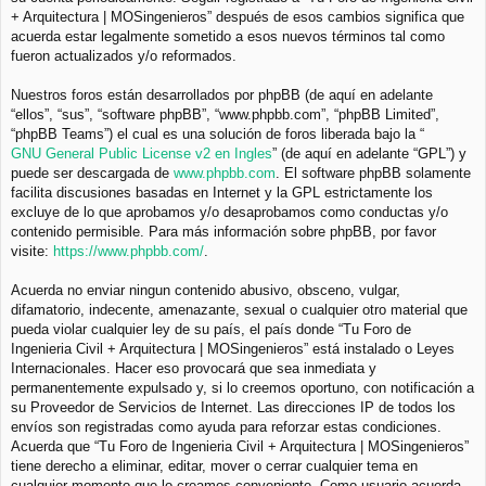
+ Arquitectura | MOSingenieros” después de esos cambios significa que
acuerda estar legalmente sometido a esos nuevos términos tal como
fueron actualizados y/o reformados.
Nuestros foros están desarrollados por phpBB (de aquí en adelante
“ellos”, “sus”, “software phpBB”, “www.phpbb.com”, “phpBB Limited”,
“phpBB Teams”) el cual es una solución de foros liberada bajo la “
GNU General Public License v2 en Ingles
” (de aquí en adelante “GPL”) y
puede ser descargada de
www.phpbb.com
. El software phpBB solamente
facilita discusiones basadas en Internet y la GPL estrictamente los
excluye de lo que aprobamos y/o desaprobamos como conductas y/o
contenido permisible. Para más información sobre phpBB, por favor
visite:
https://www.phpbb.com/
.
Acuerda no enviar ningun contenido abusivo, obsceno, vulgar,
difamatorio, indecente, amenazante, sexual o cualquier otro material que
pueda violar cualquier ley de su país, el país donde “Tu Foro de
Ingenieria Civil + Arquitectura | MOSingenieros” está instalado o Leyes
Internacionales. Hacer eso provocará que sea inmediata y
permanentemente expulsado y, si lo creemos oportuno, con notificación a
su Proveedor de Servicios de Internet. Las direcciones IP de todos los
envíos son registradas como ayuda para reforzar estas condiciones.
Acuerda que “Tu Foro de Ingenieria Civil + Arquitectura | MOSingenieros”
tiene derecho a eliminar, editar, mover o cerrar cualquier tema en
cualquier momento que lo creamos conveniente. Como usuario acuerda