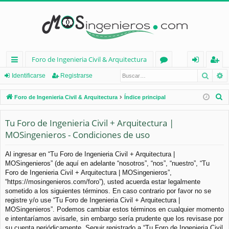
Foro de Ingenieria Civil & Arquitectura
Busca
B
nl
or
de
eg
Identificarse
Registrarse
ac
os
nt
ist
B
Foro de Ingenieria Civil & Arquitectura
Índice principal
es
ifi
ra
u
s
Tu Foro de Ingenieria Civil + Arquitectura |
rá
ca
rs
c
MOSingenieros - Condiciones de uso
pi
rs
e
a
d
e
r
Al ingresar en “Tu Foro de Ingenieria Civil + Arquitectura |
MOSingenieros” (de aquí en adelante “nosotros”, “nos”, “nuestro”, “Tu
os
Foro de Ingenieria Civil + Arquitectura | MOSingenieros”,
“https://mosingenieros.com/foro”), usted acuerda estar legalmente
sometido a los siguientes términos. En caso contrario por favor no se
registre y/o use “Tu Foro de Ingenieria Civil + Arquitectura |
MOSingenieros”. Podemos cambiar estos términos en cualquier momento
e intentaríamos avisarle, sin embargo sería prudente que los revisase por
su cuenta periódicamente. Seguir registrado a “Tu Foro de Ingenieria Civil