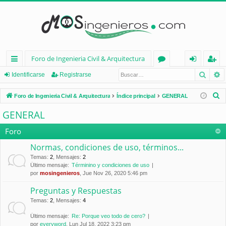
Foro de Ingenieria Civil & Arquitectura
Busca
B
nl
or
de
eg
Identificarse
Registrarse
ac
os
nt
ist
B
Foro de Ingenieria Civil & Arquitectura
Índice principal
GENERAL
es
ifi
ra
u
GENERAL
s
rá
ca
rs
c
Foro
pi
rs
e
a
Normas, condiciones de uso, términos...
d
e
r
Temas
:
2
,
Mensajes
:
2
Último mensaje:
Términino y condiciones de uso
os
por
mosingenieros
, Jue Nov 26, 2020 5:46 pm
Preguntas y Respuestas
Temas
:
2
,
Mensajes
:
4
Último mensaje:
Re: Porque veo todo de cero?
por
everyword
, Lun Jul 18, 2022 3:23 pm