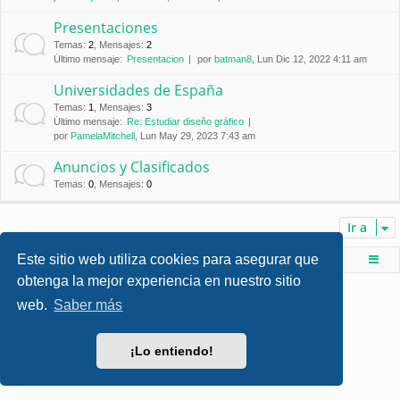
Presentaciones
Temas
:
2
,
Mensajes
:
2
Último mensaje:
Presentacion
por
batman8
, Lun Dic 12, 2022 4:11 am
Universidades de España
Temas
:
1
,
Mensajes
:
3
Último mensaje:
Re: Estudiar diseño gráfico
por
PamelaMitchell
, Lun May 29, 2023 7:43 am
Anuncios y Clasificados
Temas
:
0
,
Mensajes
:
0
Ir a
Este sitio web utiliza cookies para asegurar que
Foro de Ingenieria Civil & Arquitectura
Índice principal
obtenga la mejor experiencia en nuestro sitio
Desarrollado por
phpBB
® Forum Software © phpBB Limited
web.
Saber más
Style por
Arty
- phpBB 3.3 por MrGaby
Traducción al español por
phpBB España
Privacidad
|
Condiciones
¡Lo entiendo!