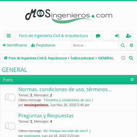
Foro de Ingenieria Civil & Arquitectura
Busca
B
nl
or
de
eg
Identificarse
Registrarse
ac
os
nt
ist
B
Foro de Ingenieria Civil & Arquitectura
Índice principal
GENERAL
es
ifi
ra
u
GENERAL
s
rá
ca
rs
c
Foro
pi
rs
e
a
Normas, condiciones de uso, términos...
d
e
r
Temas
:
2
,
Mensajes
:
2
Último mensaje:
Términino y condiciones de uso
os
por
mosingenieros
, Jue Nov 26, 2020 5:46 pm
Preguntas y Respuestas
Temas
:
2
,
Mensajes
:
4
Último mensaje:
Re: Porque veo todo de cero?
por
everyword
, Lun Jul 18, 2022 3:23 pm