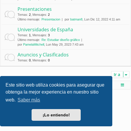
Presentaciones
Temas
:
2
,
Mensajes
:
2
Último mensaje:
Presentacion
por
batman8
, Lun Dic 12, 2022 4:11 am
Universidades de España
Temas
:
1
,
Mensajes
:
3
Último mensaje:
Re: Estudiar diseño gráfico
por
PamelaMitchell
, Lun May 29, 2023 7:43 am
Anuncios y Clasificados
Temas
:
0
,
Mensajes
:
0
Ir a
Este sitio web utiliza cookies para asegurar que
Foro de Ingenieria Civil & Arquitectura
Índice principal
obtenga la mejor experiencia en nuestro sitio
Desarrollado por
phpBB
® Forum Software © phpBB Limited
web.
Saber más
Style por
Arty
- phpBB 3.3 por MrGaby
Traducción al español por
phpBB España
Privacidad
|
Condiciones
¡Lo entiendo!