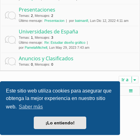
Presentaciones
Temas
:
2
,
Mensajes
:
2
Último mensaje:
Presentacion
por
batman8
, Lun Dic 12, 2022 4:11 am
Universidades de España
Temas
:
1
,
Mensajes
:
3
Último mensaje:
Re: Estudiar diseño gráfico
por
PamelaMitchell
, Lun May 29, 2023 7:43 am
Anuncios y Clasificados
Temas
:
0
,
Mensajes
:
0
Ir a
Este sitio web utiliza cookies para asegurar que
Foro de Ingenieria Civil & Arquitectura
Índice principal
obtenga la mejor experiencia en nuestro sitio
Desarrollado por
phpBB
® Forum Software © phpBB Limited
web.
Saber más
Style por
Arty
- phpBB 3.3 por MrGaby
Traducción al español por
phpBB España
Privacidad
|
Condiciones
¡Lo entiendo!