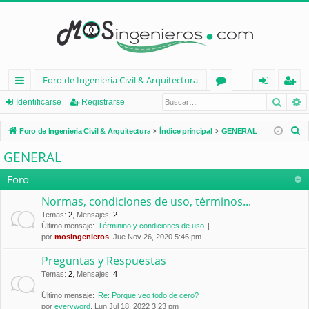
Foro de Ingenieria Civil & Arquitectura
Busca
B
nl
or
de
eg
Identificarse
Registrarse
ac
os
nt
ist
B
Foro de Ingenieria Civil & Arquitectura
Índice principal
GENERAL
es
ifi
ra
u
GENERAL
s
rá
ca
rs
c
Foro
pi
rs
e
a
Normas, condiciones de uso, términos...
d
e
r
Temas
:
2
,
Mensajes
:
2
Último mensaje:
Términino y condiciones de uso
os
por
mosingenieros
, Jue Nov 26, 2020 5:46 pm
Preguntas y Respuestas
Temas
:
2
,
Mensajes
:
4
Último mensaje:
Re: Porque veo todo de cero?
por
everyword
, Lun Jul 18, 2022 3:23 pm