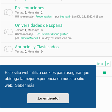
Presentaciones
Temas
:
2
,
Mensajes
:
2
Último mensaje:
Presentacion
por
batman8
, Lun Dic 12, 2022 4:11 am
Universidades de España
Temas
:
1
,
Mensajes
:
3
Último mensaje:
Re: Estudiar diseño gráfico
por
PamelaMitchell
, Lun May 29, 2023 7:43 am
Anuncios y Clasificados
Temas
:
0
,
Mensajes
:
0
Ir a
Este sitio web utiliza cookies para asegurar que
Foro de Ingenieria Civil & Arquitectura
Índice principal
obtenga la mejor experiencia en nuestro sitio
Desarrollado por
phpBB
® Forum Software © phpBB Limited
web.
Saber más
Style por
Arty
- phpBB 3.3 por MrGaby
Traducción al español por
phpBB España
Privacidad
|
Condiciones
¡Lo entiendo!