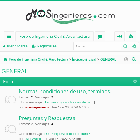
Foro de Ingenieria Civil & Arquitectura
Busca
B
nl
or
de
eg
Identificarse
Registrarse
ac
os
nt
ist
B
Foro de Ingenieria Civil & Arquitectura
Índice principal
GENERAL
es
ifi
ra
u
GENERAL
s
rá
ca
rs
c
Foro
pi
rs
e
a
Normas, condiciones de uso, términos...
d
e
r
Temas
:
2
,
Mensajes
:
2
Último mensaje:
Términino y condiciones de uso
os
por
mosingenieros
, Jue Nov 26, 2020 5:46 pm
Preguntas y Respuestas
Temas
:
2
,
Mensajes
:
4
Último mensaje:
Re: Porque veo todo de cero?
por
everyword
, Lun Jul 18, 2022 3:23 pm